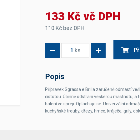
Dávkovače vody
Páky
Sítka
133 Kč vč DPH
Transportní vozíky
Hadičky do mlékovek
Nádoby na vodu
Hrnce a pánve
Nádoby na sedlinu
Odkapní mřížky
110 Kč bez DPH
Násypky kávy
Př
1
ks
Kuchyňské pomůcky
Popis
Přípravek Sgrassa e Brilla zaručeně odmastí veš
čistotou. Účinně odstraní veškerou mastnotu, a t
Sanitace
balení ve spreji. Oplachuje se. Univerzální odmašť
Sanitační technika
Čistící prostředky
kuchyňské trouby, dřezy, hrnce, kráječe, grily, ob
Náhradní díly