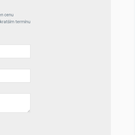
en cenu
jkratším termínu