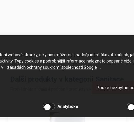
ačtení webové stránky, díky nim můžeme snadněji identifikovat způsob, j
ktivity. Typy cookies a podrobnější informace naleznete popsané níže,
e v
zásadách ochrany soukromí společnosti Google
.
Další produkty v kategorii Sanitace
Pouze nezbytné c
Prohlédněte si další 4 podobné produkty v kategorii Sanitace
Analytické