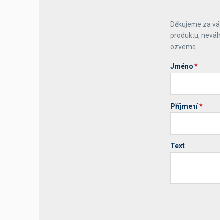
Výčepní stoly a desky
Děkujeme za váš
produktu, neváh
ozveme.
Jméno
*
Příjmení
*
Text
Your website 