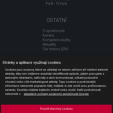
Pá 8 - 15 hod.
OSTATNÍ
O společnosti
Kariéra
Komplexní služby
Aktuality
Our history (EN)
Stránky a aplikace využívají cookies.
UŽITEČNÉ ODKAZY
Cookies jsou soubory, které se ukládají ve vašem zařízení při načtení webové
stránky, díky nim můžeme snadněji identifikovat způsob, jakým pracujete s
Jak nakupovat
webovými stránkami, vstřícněji s vámi komunikovat, odhalit podvodné
Obchodní podmínky
chování nebo cílit marketingové aktivity. Typy cookies a podrobnější
GDPR - ochrana osobních údajů
informace naleznete popsané níže, můžete si zde zvolit svou preferovanou
Profil zadavatele
variantu. Souhlas můžete kdykoliv změnit nebo zrušit. Další podrobnosti
naleznete v
Sdělení před uzavřením kupní smlouvy pro spotřebitele
zásadách ochrany soukromí společnosti Google
.
Poučení o odstoupení od smlouvy pro spotřebitele dle nař. vl.
č. 363/2013 Sb.
Doprava
Povolit všechny cookies
Platba