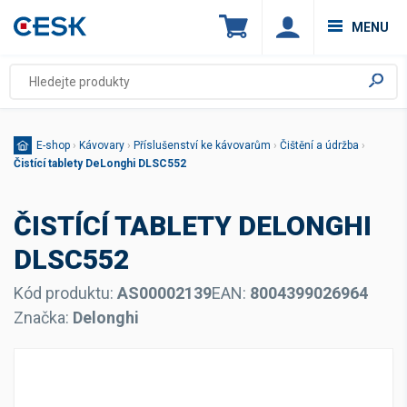
MENU
E-shop
›
Kávovary
›
Příslušenství ke kávovarům
›
Čištění a údržba
›
Čistící tablety DeLonghi DLSC552
ČISTÍCÍ TABLETY DELONGHI
DLSC552
Kód produktu:
AS00002139
EAN:
8004399026964
Značka:
Delonghi