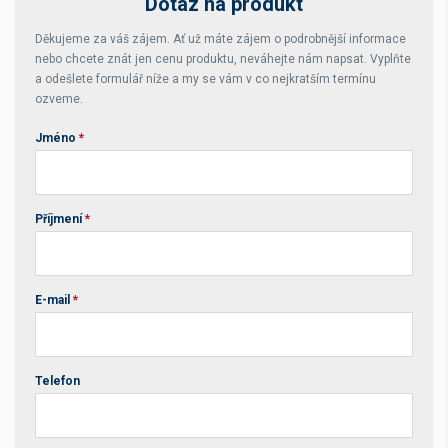
Dotaz na produkt
Děkujeme za váš zájem. Ať už máte zájem o podrobnější informace
nebo chcete znát jen cenu produktu, neváhejte nám napsat. Vyplňte
a odešlete formulář níže a my se vám v co nejkratším termínu
ozveme.
Jméno
*
Příjmení
*
E-mail
*
Telefon