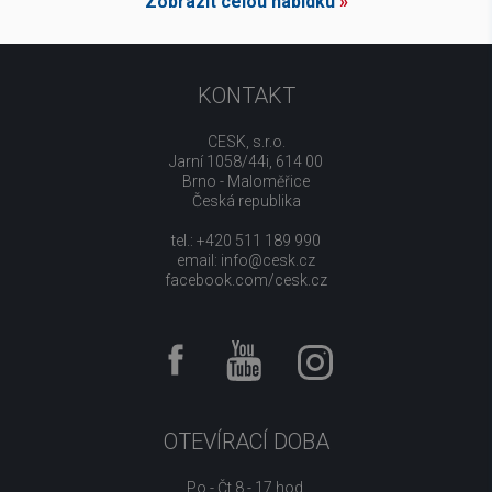
Zobrazit celou nabídku
»
KONTAKT
CESK, s.r.o.
Jarní 1058/44i, 614 00
Brno - Maloměřice
Česká republika
tel.: +420 511 189 990
email:
info@cesk.cz
facebook.com/cesk.cz
OTEVÍRACÍ DOBA
Po - Čt 8 - 17 hod.