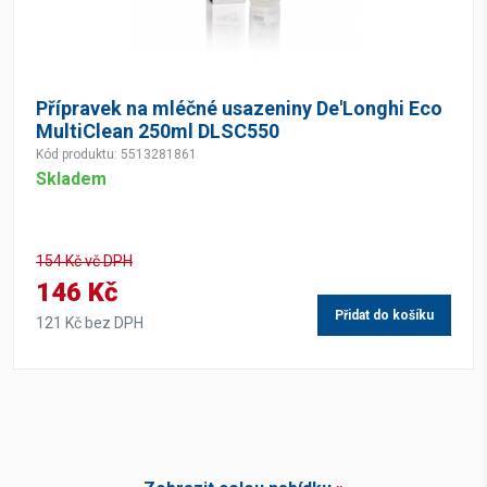
Přípravek na mléčné usazeniny De'Longhi Eco
MultiClean 250ml DLSC550
Kód produktu: 5513281861
Skladem
154 Kč vč DPH
146 Kč
Přidat do košíku
121 Kč bez DPH