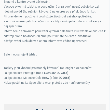
Snadné a kontrolované dávkování.
Vysoce výkonná tableta: vysoce účinná a zároveň nezpůsobuje korozi.
Ideální pro údržbu ručních kávovarů na espresso s příslušnou funkcí.
Při pravidelném používání prodlužuje životnost vašeho spotřebiče,
zachovává energetickou účinnost a vždy zaručuje lahodnou chuť kávy a
nejlepší cremu.
Informace o správném používání výrobku naleznete v uživatelské příručce k
přístroji. Vřele ho doporučujeme používat stejně často jako funkci
odvápňování. Nebude vás o tom informovat žádné upozornění.
Balení obsahuje
8 tablet
Tablety jsou vhodné pro modely kávovarů DeLonghi s označením:
La Specialista Prestigio (řada
EC9335/ EC9355
)
La Specialista Maestro Cold Brew (série
EC9665
)
Nelze použít na La Specialista Arte, protože zde není funkce Dry