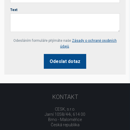
Text
Your website *
Odesláním formuláře přijímáte naše
Zásady o ochraně osobních
údajů
.
Odeslat dotaz
KONTAKT
CESK, s.r.o.
Jarní 1058/44i, 614 00
Brno - Maloměřice
Česká republika