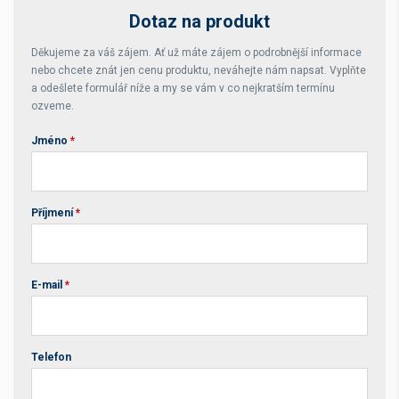
Dotaz na produkt
Děkujeme za váš zájem. Ať už máte zájem o podrobnější informace
nebo chcete znát jen cenu produktu, neváhejte nám napsat. Vyplňte
a odešlete formulář níže a my se vám v co nejkratším termínu
ozveme.
Jméno
*
Příjmení
*
E-mail
*
Telefon