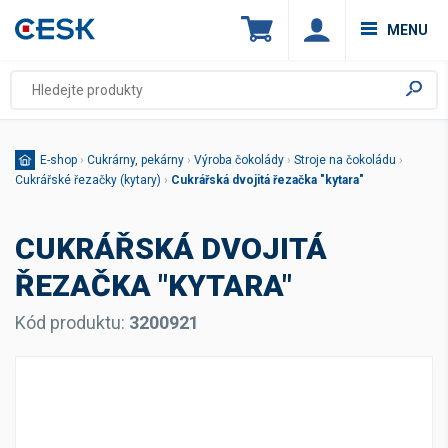
MENU
E-shop
›
Cukrárny, pekárny
›
Výroba čokolády
›
Stroje na čokoládu
›
Cukrářské řezačky (kytary)
›
Cukrářská dvojitá řezačka "kytara"
CUKRÁŘSKÁ DVOJITÁ
ŘEZAČKA "KYTARA"
Kód produktu:
3200921