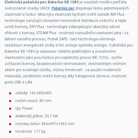
Elektrická pekařská pec Bakerlux XB 1083
je součástí nového portfolia
světoznámé značky UNOX.
Pekařská pec
disponuje řadou patentovaných
vlastností a funkcí. Mezi tyto vlastnosti bychom mohli zařadit AIR.Plus -
technologie zaručující dosažení rovnoměrné distribuce vzduchu a tepla
uvnitř komory, DRY.Plus - technologie zabezpečující okamžitý odvod
vlhkosti z komory, STEAM.Plus - možnost manuálního nastavení páry i za
během varného procesu, Protek.SAFE - tato technologie eliminuje
nežádoucí energetické ztráty a tím snižuje spotřebu energie. Cukrářská pec
Bakerlux XB 1083 je vybavena i dalšími praktickými a inovativními
vlastnostmi jako jsou funkce pro nepřetržitý provoz INF, COOL - rychle
zchlazení komory, bezpečnostním termostatem, otevíratelným vnitřním
sklem pro snadnější údržbu, nízkou hmotností - za použití moderních
materiálů, osvětlením vnitřní komory díky halogenové žárovce, možnost
portů USB a LAN.
nádoby: 16x 600x400
rozteč vsunů: 80 mm
typ: Power
elektrický příkon: 29,7 kW
rozměry šxhxv: 866x997x1863 mm
hmotnost: 177 kg