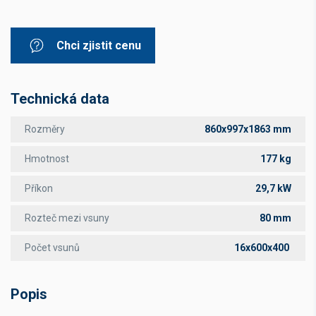
Chci zjistit cenu
Technická data
Rozměry
860x997x1863 mm
Hmotnost
177 kg
Příkon
29,7 kW
Rozteč mezi vsuny
80 mm
Počet vsunů
16x600x400
Popis