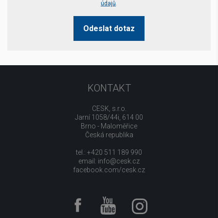
údajů
.
Odeslat dotaz
KONTAKT
CESK, s.r.o.
Jarní 1058/44i, 614 00
Brno - Maloměřice
Česká republika
tel.: +420 511 189 990
email:
info@cesk.cz
facebook.com/cesk.cz