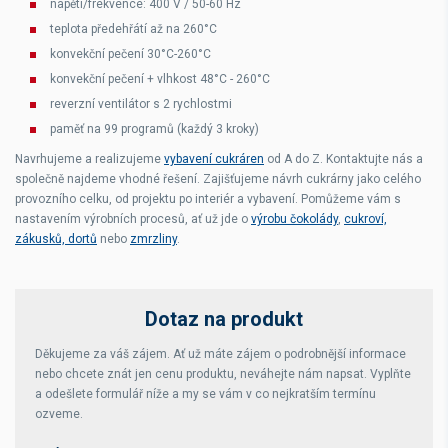
napětí/frekvence: 400 V / 50-60 Hz
teplota předehřátí až na 260°C
konvekční pečení 30°C-260°C
konvekční pečení + vlhkost 48°C - 260°C
reverzní ventilátor s 2 rychlostmi
paměť na 99 programů (každý 3 kroky)
Navrhujeme a realizujeme
vybavení cukráren
od A do Z. Kontaktujte nás a
společně najdeme vhodné řešení. Zajišťujeme návrh cukrárny jako celého
provozního celku, od projektu po interiér a vybavení. Pomůžeme vám s
nastavením výrobních procesů, ať už jde o
výrobu čokolády
,
cukroví,
zákusků, dortů
nebo
zmrzliny
.
Dotaz na produkt
Děkujeme za váš zájem. Ať už máte zájem o podrobnější informace
nebo chcete znát jen cenu produktu, neváhejte nám napsat. Vyplňte
a odešlete formulář níže a my se vám v co nejkratším termínu
ozveme.