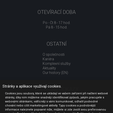
OTEVÍRACÍ DOBA
Po - Čt 8 - 17 hod.
Pá 8 - 15 hod.
OSTATNÍ
O společnosti
Kariéra
Komplexní služby
Aktuality
Our history (EN)
Stránky a aplikace využívají cookies.
UŽITEČNÉ ODKAZY
Cookies jsou soubory, které se ukládají ve vašem zařízení při načtení webové
stránky, díky nim můžeme snadněji identifikovat způsob, jakým pracujete s
Jak nakupovat
webovými stránkami, vstřícněji s vámi komunikovat, odhalit podvodné
Obchodní podmínky
chování nebo cílit marketingové aktivity. Typy cookies a podrobnější
GDPR - ochrana osobních údajů
informace naleznete popsané níže, můžete si zde zvolit svou preferovanou