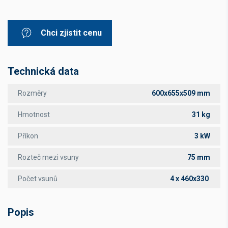
Chci zjistit cenu
Technická data
Rozměry
600x655x509 mm
Hmotnost
31 kg
Příkon
3 kW
Rozteč mezi vsuny
75 mm
Počet vsunů
4 x 460x330
Popis