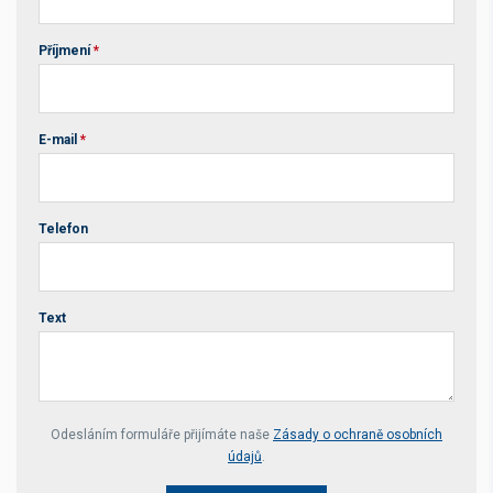
Příjmení
*
E-mail
*
Telefon
Text
Your website *
Odesláním formuláře přijímáte naše
Zásady o ochraně osobních
údajů
.