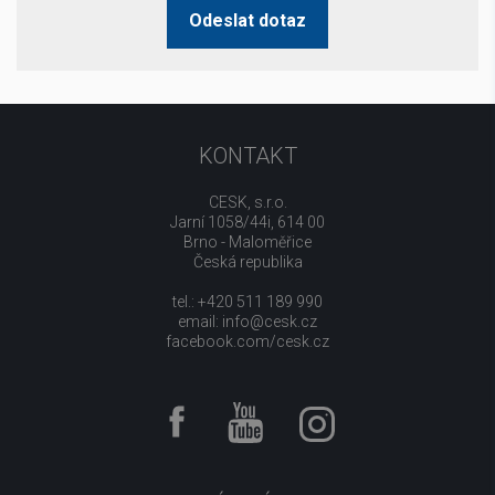
Odeslat dotaz
KONTAKT
CESK, s.r.o.
Jarní 1058/44i, 614 00
Brno - Maloměřice
Česká republika
tel.: +420 511 189 990
email:
info@cesk.cz
facebook.com/cesk.cz