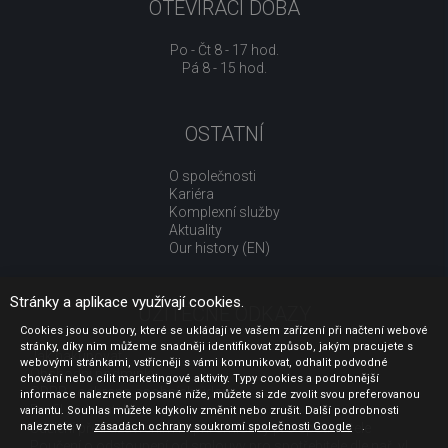
OTEVÍRACÍ DOBA
Po - Čt 8 - 17 hod.
Pá 8 - 15 hod.
OSTATNÍ
O společnosti
Kariéra
Komplexní služby
Aktuality
Our history (EN)
Stránky a aplikace využívají cookies.
UŽITEČNÉ ODKAZY
Cookies jsou soubory, které se ukládají ve vašem zařízení při načtení webové
stránky, díky nim můžeme snadněji identifikovat způsob, jakým pracujete s
Jak nakupovat
webovými stránkami, vstřícněji s vámi komunikovat, odhalit podvodné
Obchodní podmínky
chování nebo cílit marketingové aktivity. Typy cookies a podrobnější
GDPR - ochrana osobních údajů
informace naleznete popsané níže, můžete si zde zvolit svou preferovanou
Profil zadavatele
variantu. Souhlas můžete kdykoliv změnit nebo zrušit. Další podrobnosti
naleznete v
Sdělení před uzavřením kupní smlouvy pro spotřebitele
zásadách ochrany soukromí společnosti Google
.
Poučení o odstoupení od smlouvy pro spotřebitele dle nař. vl.