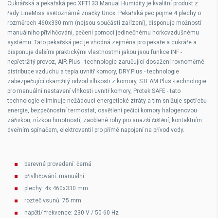
Cukrářská a pekařská pec XFT133 Manual Humidity je kvalitní produkt z
řady LineMiss světoznámé značky Unox. Pekařská pec pojme 4 plechy o
rozměrech 460x330 mm (nejsou součástí zařízení), disponuje možností
manuálního přivlhčování, pečení pomocí jedinečnému horkovzdušnému
systému. Tato pekařská pec je vhodná zejména pro pekaře a cukráře a
disponuje dalšími praktickými vlastnostmi jakou jsou funkce INF -
nepřetržitý provoz, AIR.Plus - technologie zaručující dosažení rovnoměrné
distribuce vzduchu a tepla uvnitř komory, DRY.Plus - technologie
zabezpečující okamžitý odvod vlhkosti z komory, STEAM.Plus -technologie
pro manuální nastavení vlhkosti uvnitř komory, Protek.SAFE - tato
technologie eliminuje nežádoucí energetické ztráty a tím snižuje spotřebu
energie, bezpečnostní termostat, osvětlení pečící komory halogenovou
zářivkou, nízkou hmotností, zaoblené rohy pro snazší čištění, kontaktním
dveřním spínačem, elektroventil pro přímé napojení na přívod vody.
barevné provedení: černá
přivlhčování: manuální
plechy: 4x 460x330 mm
rozteč vsunů: 75 mm
napětí/ frekvence: 230 V / 50-60 Hz