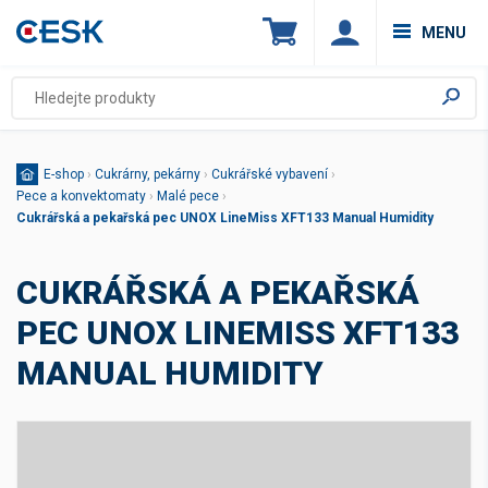
MENU
E-shop
›
Cukrárny, pekárny
›
Cukrářské vybavení
›
Pece a konvektomaty
›
Malé pece
›
Cukrářská a pekařská pec UNOX LineMiss XFT133 Manual Humidity
CUKRÁŘSKÁ A PEKAŘSKÁ
PEC UNOX LINEMISS XFT133
MANUAL HUMIDITY