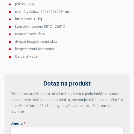
příkon: 3 kW
rozměry šxhxv: 600x655x509 mm
hmotnost: 31 kg
konvekční pečení 30°C - 260°C
reverzní ventilátor
dvojité bezpečnostní sklo
bezpečnostní termostat
CE certifikace
Dotaz na produkt
Děkujeme za váš zájem. Ať už máte zájem o podrobnější informace
nebo chcete znát jen cenu produktu, neváhejte nám napsat. Vyplňte
a odešlete formulář níže a my se vám v co nejkratším termínu
ozveme.
Jméno
*