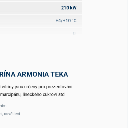
210 kW
+4/+10 °C
0
64 kg
ventilované
R290
RÍNA ARMONIA TEKA
 vitríny jsou určeny pro prezentování
marcipánu, lineckého cukroví atd.
ením
í, osvětlení