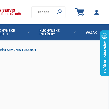
 SERVIS
Í SPOTŘEBIČE
CHYŇSKÉ
KUCHYŇSKÉ
BAZAR
BOTY
POTŘEBY
Výroba čokolády
Mycí program
Sirupové koncentráty
Výrobníky mléčné pěny
Náhradní díly Kenwood
Sodastream
Stroje na čokoládu
Změkčovače vody
Bag in box
Lis na bobuloviny Kenwood KAX644ME
Kanystry
Sprchy
Konzervátory čokolády
itrína ARMONIA TEKA 64/1
Vitríny na čokoládu
Mycí prostředky
Mlýnek na maso Kenwood KAX950ME
Výrobníky horké čokolády a fontány
Mlýnek na mák a obilí Kenwood KAX941PL
Tyčové mixéry BRAUN
Káva
Sekáček potravin Kenwood CH580
Pekařské vybavení
Stolní zařízení
MultiQuick 9
Bubínková struhadla Kenwood KAX643ME
Hnětače
Vodní lázně
Planetové mixéry
Fritézy
Udržovače hranolek
Kvasomaty
Skleněný ThermoResist mixér Kenwood
KAH359GL
Děličky a tvarovací stroje
Salamandry
Grily
Hot dog párkovače
Kynárny
Food processor Kenwood KAH647PL
Konvice French Press/ Moka
Příslušenství a náhradní díly
Opekáče párků
Palačinkovače
Toastery
Potravinářský mlýnek Kenwood
Lisy na citrusy
Demontážní klíče KEG
KAT20.000GY