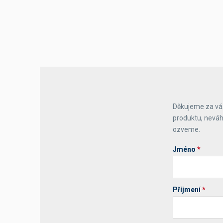
Děkujeme za váš
produktu, neváh
ozveme.
Jméno
*
Příjmení
*