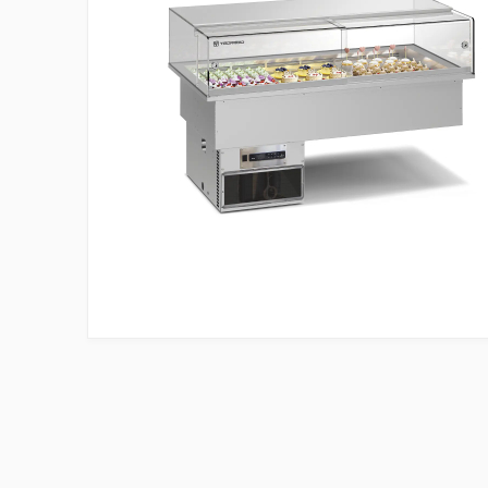
Kurzy, workshopy a semináře
Konvičky na mléko
Pěchovadla na kávu
Evidence POSTMIX
Koktejlové automaty
Nerezový program
Vakuové dózy
Filtrační konvice
Průtokoměry a sensory
Láhve na pití
Odklepávače na kávu
Ostatní příslušenství
Odpadkové koše
Dřezy nástěnné
Čištění a údržba
Vodní filtry do kávovaru
Mycí stoly
Pracovní stoly
Změkčovače vody pro kávovary
Skladování potravin
Mixéry Nutribullet
Výčepní stojany
Keramické výčepní stojany
Kovové výčepní stojany
Dřevěné výčepní stojany