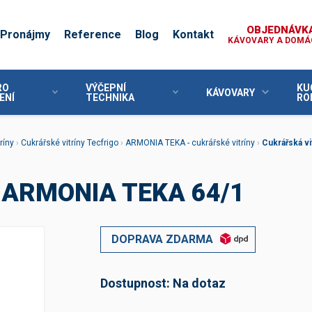
OBJEDNÁVKA
Pronájmy
Reference
Blog
Kontakt
KÁVOVARY A DOMÁC
RO
VÝČEPNÍ
KU
KÁVOVARY
ENÍ
TECHNIKA
RO
Cukrářské vybavení
Chladící zařízení
POSTMIX
Profesionální kávovary
Příslušenství Kenwood
Konvice na napěnění mléka
Cukrářské stroje
Chladící skříně
Stolní POSTMIX
Profesionální pákové kávovary
Mísy
Ochranné štíty, kryty mís
Mrazící skříně
Podstolní POSTMIX
Chladící a mrazící skříně
ríny
›
Cukrářské vitríny Tecfrigo
›
ARMONIA TEKA - cukrářské vitríny
›
Cukrářská v
Cukrářské vitríny
Chladící stoly
Repasované POSTMIX
Profesionální automatické kávovary
Metlice, míchadla, háky
Mrazící stoly
Pece a konvektomaty
 ARMONIA TEKA 64/1
Výrobníky ledu
Příslušenství POSTMIX
Nástavce a tvořítka na těstoviny
Konvice na čaj
Pražírny kávy
Zmrzlinovače
Mlýnky
Prodejní stánky a přívěsy
Pizza program
Kráječe, strouhače
Food processory
DOPRAVA ZDARMA
Pizza pece
Vyvalovačky těsta
Odšťavňovače, lisy
Mixéry
Sekáčky
Váhy
Adaptéry
Cukrářské příslušenství
Kuchyňské váhy
Náhradní díly ke kávovarům
Dostupnost:
Na dotaz
Plničky PET a KEG sudů
Drobné příslušenství
Centrální jednotky
Nádoby na mléko