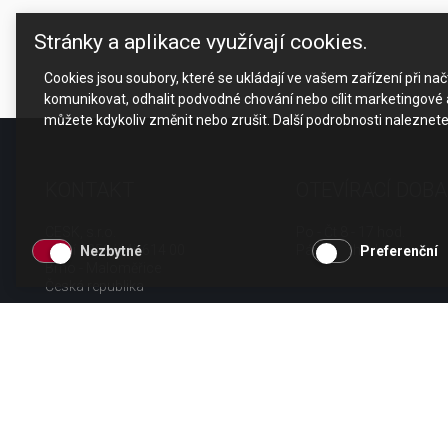
Stránky a aplikace využívají cookies.
Cookies jsou soubory, které se ukládají ve vašem zařízení při n
komunikovat, odhalit podvodné chování nebo cílit marketingové a
můžete kdykoliv změnit nebo zrušit. Další podrobnosti naleznet
KONTAKT
OTEVÍRACÍ DOBA
CESK, s.r.o.
Po - Čt 8 - 17 hod.
Jarní 1058/44i, 614 00
Pá 8 - 15 hod.
Nezbytné
Preferenční
Brno - Maloměřice
Česká republika
tel.: +420 511 189 990
email:
info@cesk.cz
facebook.com/cesk.cz