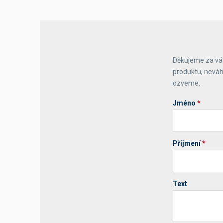
Výčepní stoly a desky
Děkujeme za váš
produktu, neváh
ozveme.
Jméno
*
Příjmení
*
Text