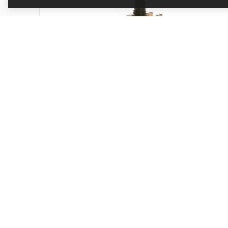
Dávkovače destilátů 4 cl zlatý
Kód produktu: 90004H
Skladem
496 Kč
Přidat do košíku
410 Kč bez DPH