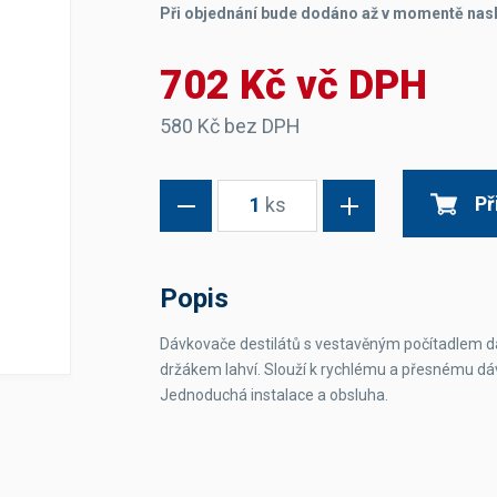
Při objednání bude dodáno až v momentě nas
Dávkovače vody
Páky
Sítka
Transportní vozíky
Hadičky do mlékovek
Nádoby na vodu
Hrnce a pánve
702 Kč vč DPH
Nádoby na sedlinu
Odkapní mřížky
Násypky kávy
580 Kč bez DPH
Kuchyňské pomůcky
Př
1
ks
Popis
Dávkovače destilátů s vestavěným počítadlem dáv
Sanitace
držákem lahví. Slouží k rychlému a přesnému dávk
Sanitační technika
Čistící prostředky
Jednoduchá instalace a obsluha.
Náhradní díly