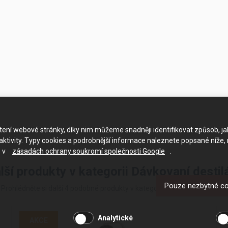
ačtení webové stránky, díky nim můžeme snadněji identifikovat způsob, j
ktivity. Typy cookies a podrobnější informace naleznete popsané níže,
e v
zásadách ochrany soukromí společnosti Google
.
lší produkty v kategorii Dávkovaní destil
Pouze nezbytné c
Prohlédněte si další 4 podobné produkty v kategorii Dávkovaní destilátů
Analytické
AKCE