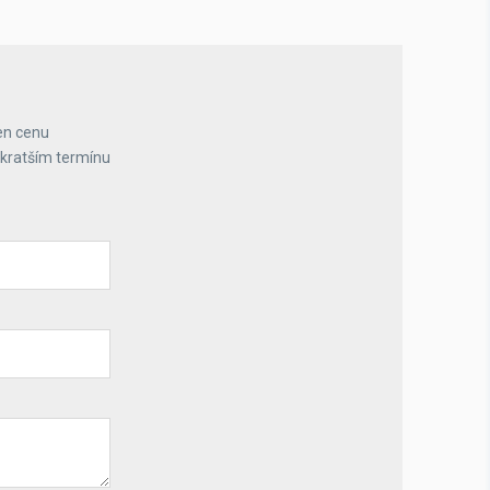
en cenu
jkratším termínu