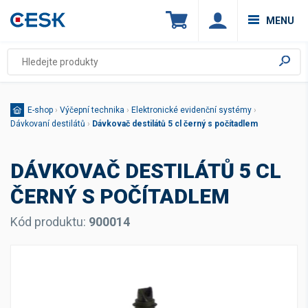
MENU
E-shop
›
Výčepní technika
›
Elektronické evidenční systémy
›
Dávkovaní destilátů
›
Dávkovač destilátů 5 cl černý s počítadlem
DÁVKOVAČ DESTILÁTŮ 5 CL
ČERNÝ S POČÍTADLEM
Kód produktu:
900014