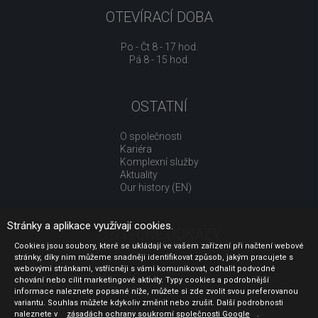
OTEVÍRACÍ DOBA
Po - Čt 8 - 17 hod.
Pá 8 - 15 hod.
OSTATNÍ
O společnosti
Kariéra
Komplexní služby
Aktuality
Our history (EN)
Stránky a aplikace využívají cookies.
UŽITEČNÉ ODKAZY
Cookies jsou soubory, které se ukládají ve vašem zařízení při načtení webové
stránky, díky nim můžeme snadněji identifikovat způsob, jakým pracujete s
Jak nakupovat
webovými stránkami, vstřícněji s vámi komunikovat, odhalit podvodné
Obchodní podmínky
chování nebo cílit marketingové aktivity. Typy cookies a podrobnější
GDPR - ochrana osobních údajů
informace naleznete popsané níže, můžete si zde zvolit svou preferovanou
Profil zadavatele
variantu. Souhlas můžete kdykoliv změnit nebo zrušit. Další podrobnosti
naleznete v
Sdělení před uzavřením kupní smlouvy pro spotřebitele
zásadách ochrany soukromí společnosti Google
.