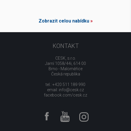
Zobrazit celou nabídku
»
KONTAKT
CESK, s.r.o.
Jarní 1058/44i, 614 00
Brno - Maloměřice
Česká republika
tel.: +420 511 189 990
email:
info@cesk.cz
facebook.com/cesk.cz