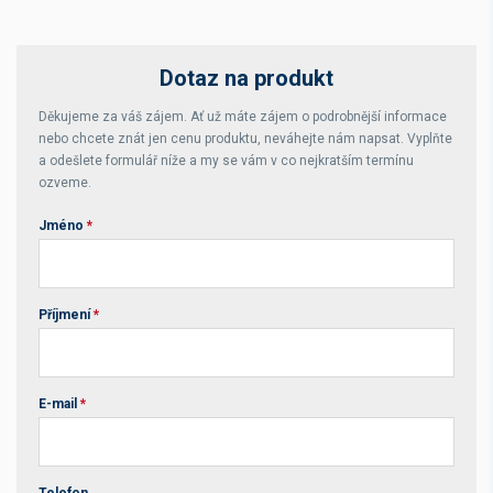
Dotaz na produkt
Děkujeme za váš zájem. Ať už máte zájem o podrobnější informace
nebo chcete znát jen cenu produktu, neváhejte nám napsat. Vyplňte
a odešlete formulář níže a my se vám v co nejkratším termínu
ozveme.
Jméno
*
Příjmení
*
E-mail
*