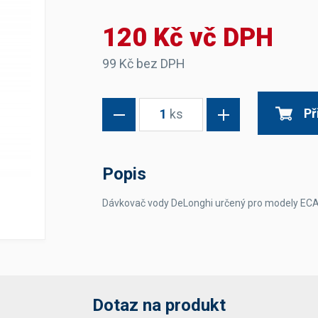
Dávkovače vody
Páky
Sítka
120 Kč vč DPH
Transportní vozíky
Hadičky do mlékovek
Nádoby na vodu
Hrnce a pánve
Nádoby na sedlinu
Odkapní mřížky
99 Kč bez DPH
Násypky kávy
Př
1
ks
Kuchyňské pomůcky
Popis
Dávkovač vody DeLonghi určený pro modely EC
Sanitace
Sanitační technika
Čistící prostředky
Náhradní díly
Dotaz na produkt