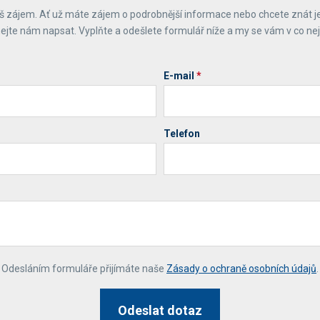
 zájem. Ať už máte zájem o podrobnější informace nebo chcete znát j
ejte nám napsat. Vyplňte a odešlete formulář níže a my se vám v co ne
E-mail
*
Telefon
*
Odesláním formuláře přijímáte naše
Zásady o ochraně osobních údajů
.
Odeslat dotaz