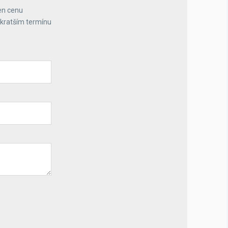
en cenu
jkratším termínu