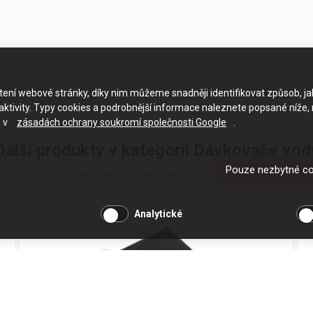
ačtení webové stránky, díky nim můžeme snadněji identifikovat způsob, j
ktivity. Typy cookies a podrobnější informace naleznete popsané níže,
e v
zásadách ochrany soukromí společnosti Google
.
Další produkty v kategorii Dávkovače vod
Pouze nezbytné c
Prohlédněte si další 4 podobné produkty v kategorii Dávkovače vody
Analytické