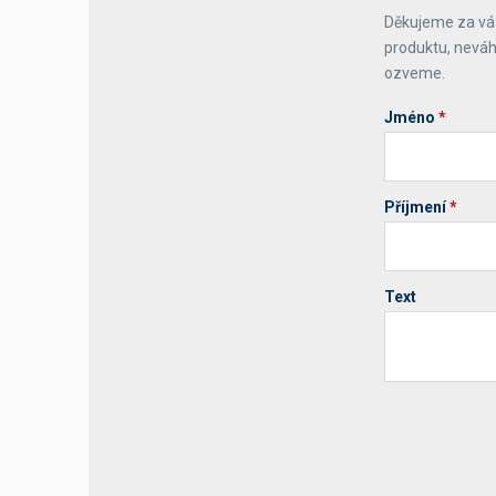
Děkujeme za váš
Výčepní stoly a desky
produktu, neváh
ozveme.
Jméno
*
Příjmení
*
Text
Your website 