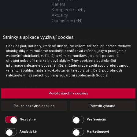
Kariéra
Komplexní služby
Aktuality
Our history (EN)
Stránky a aplikace využívají cookies.
UŽITEČNÉ ODKAZY
Cookies jsou soubory, které se ukládají ve vašem zařízení při načtení webové
stránky, díky nim můžeme snadněji identifikovat způsob, jakým pracujete s
Jak nakupovat
webovými stránkami, vstřícněji s vámi komunikovat, odhalit podvodné
Obchodní podmínky
chování nebo cílit marketingové aktivity. Typy cookies a podrobnější
GDPR - ochrana osobních údajů
informace naleznete popsané níže, můžete si zde zvolit svou preferovanou
Profil zadavatele
variantu. Souhlas můžete kdykoliv změnit nebo zrušit. Další podrobnosti
naleznete v
Sdělení před uzavřením kupní smlouvy pro spotřebitele
zásadách ochrany soukromí společnosti Google
.
Poučení o odstoupení od smlouvy pro spotřebitele dle nař. vl.
č. 363/2013 Sb.
Doprava
Povolit všechny cookies
Platba
Vrácení zboží
Pouze nezbytné cookies
Potvrdit vybrané
Povinná publicita
Nezbytné
Preferenční
Analytické
Marketingové