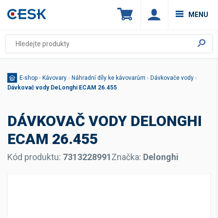
MENU
E-shop
›
Kávovary
›
Náhradní díly ke kávovarům
›
Dávkovače vody
›
Dávkovač vody DeLonghi ECAM 26.455
DÁVKOVAČ VODY DELONGHI
ECAM 26.455
Kód produktu:
7313228991
Značka:
Delonghi