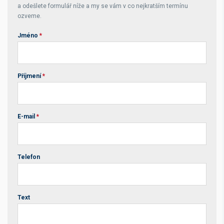
a odešlete formulář níže a my se vám v co nejkratším termínu
ozveme.
Jméno
*
Příjmení
*
E-mail
*
Telefon
Text