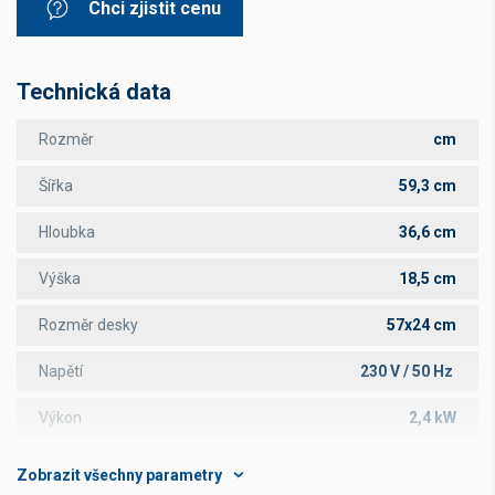
Chci zjistit cenu
Technická data
Rozměr
cm
Šířka
59,3 cm
Hloubka
36,6 cm
Výška
18,5 cm
Rozměr desky
57x24 cm
Napětí
230 V / 50 Hz
Výkon
2,4 kW
Hmotnost
16,5 kg