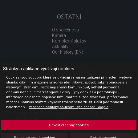
OSTATNÍ
O společnosti
Kariéra
Komplexní služby
Aktuality
Our history (EN)
Stránky a aplikace využívají cookies.
UŽITEČNÉ ODKAZY
Cookies jsou soubory, které se ukládají ve vašem zařízení při načtení webové
stránky, díky nim můžeme snadněji identifikovat způsob, jakým pracujete s
Jak nakupovat
webovými stránkami, vstřícněji s vámi komunikovat, odhalit podvodné
Obchodní podmínky
chování nebo cílit marketingové aktivity. Typy cookies a podrobnější
GDPR - ochrana osobních údajů
informace naleznete popsané níže, můžete si zde zvolit svou preferovanou
Profil zadavatele
variantu. Souhlas můžete kdykoliv změnit nebo zrušit. Další podrobnosti
naleznete v
Sdělení před uzavřením kupní smlouvy pro spotřebitele
zásadách ochrany soukromí společnosti Google
.
Poučení o odstoupení od smlouvy pro spotřebitele dle nař. vl.
č. 363/2013 Sb.
Doprava
Povolit všechny cookies
Platba
Vrácení zboží
Pouze nezbytné cookies
Potvrdit vybrané