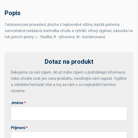
Druh plotny
hladká
Popis
Rozsah teplot
0-300 °C
Celonerezové provedení; plocha z teplovodné slitiny; každá polovina
samostatně ovládaná; kontrolka chodu a vyhřátí; síťový vypínač; zásuvka na
tuk; povrch plotny: L - hladká, R - rýhovaná, M - kombinovaná.
Dotaz na produkt
Děkujeme za váš zájem. Ať už máte zájem o podrobnější informace
nebo chcete znát jen cenu produktu, neváhejte nám napsat. Vyplňte
a odešlete formulář níže a my se vám v co nejkratším termínu
ozveme.
Jméno
*
Příjmení
*