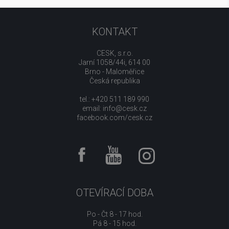
KONTAKT
CESK, s.r.o.
Jarní 1058/44i, 614 00
Brno - Maloměřice
Česká republika
tel.: +420 511 189 990
email:
info@cesk.cz
facebook.com/cesk.cz
OTEVÍRACÍ DOBA
Po - Čt 8 - 17 hod.
Pá 8 - 15 hod.