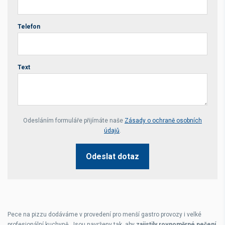
Telefon
Text
Your website *
Odesláním formuláře přijímáte naše
Zásady o ochraně osobních
údajů
.
Odeslat dotaz
Pece na pizzu dodáváme v provedení pro
menší gastro provozy
i
velké
profesionální kuchyně
. Jsou navrženy tak, aby
zajistily rovnoměrné pečení