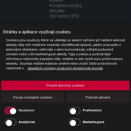
Kariéra
Komplexní služby
Aktuality
Our history (EN)
Stránky a aplikace využívají cookies.
UŽITEČNÉ ODKAZY
Cookies jsou soubory, které se ukládají ve vašem zařízení při načtení webové
stránky, díky nim můžeme snadněji identifikovat způsob, jakým pracujete s
Jak nakupovat
webovými stránkami, vstřícněji s vámi komunikovat, odhalit podvodné
Obchodní podmínky
chování nebo cílit marketingové aktivity. Typy cookies a podrobnější
GDPR - ochrana osobních údajů
informace naleznete popsané níže, můžete si zde zvolit svou preferovanou
Profil zadavatele
variantu. Souhlas můžete kdykoliv změnit nebo zrušit. Další podrobnosti
naleznete v
Sdělení před uzavřením kupní smlouvy pro spotřebitele
zásadách ochrany soukromí společnosti Google
.
Poučení o odstoupení od smlouvy pro spotřebitele dle nař. vl.
č. 363/2013 Sb.
Doprava
Povolit všechny cookies
Platba
Vrácení zboží
Pouze nezbytné cookies
Potvrdit vybrané
Povinná publicita
Nezbytné
Preferenční
Analytické
Marketingové