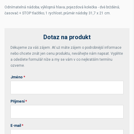
Odnímatelná nádoba; výklopná hlava; pojezdová kolečka - dvě bržděná;
časovač + STOP tlačítko; 1 rychlost; průměr nádoby 31,7 x 21 cm.
Dotaz na produkt
Děkujeme za váš zájem. Ať už máte zájem o podrobnější informace
nebo chcete znát jen cenu produktu, neváhejte nám napsat. Vyplňte
a odešlete formulář níže a my se vám v co nejkratším termínu
ozveme.
Jméno
*
Příjmení
*
E-mail
*