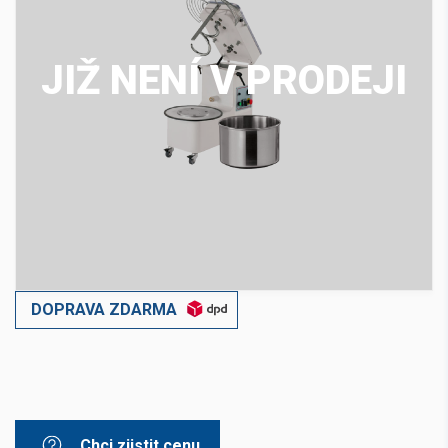
JIŽ NENÍ V PRODEJI
DOPRAVA ZDARMA
Chci zjistit cenu