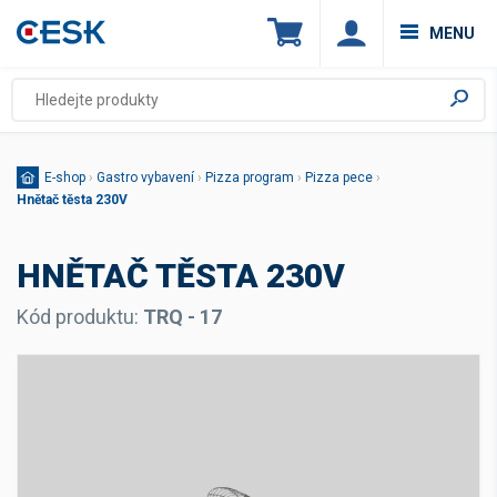
MENU
E-shop
›
Gastro vybavení
›
Pizza program
›
Pizza pece
›
Hnětač těsta 230V
HNĚTAČ TĚSTA 230V
Kód produktu:
TRQ - 17