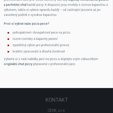
a perfektní chuť
každé pizzy. K dispozici jsou modely s
různou kapacitou a
výkonem
, takže si vybere opravdu každý – od začínající pizzerie až po
zavedený podnik s vysokou kapacitou.
Proč si vybrat naše pizza pece?
jednopatrové i dvoupatrové pece na pizzu
různé rozměry a kapacity pečení
spolehlivý výkon pro profesionální provoz
kvalitní zpracování a dlouhá životnost
Vyberte si z naší nabídky
pecí na pizzu a dopřejte svým zákazníkům
originální chuť pizzy
připravené v profesionální peci.
KONTAKT
CESK, s.r.o.