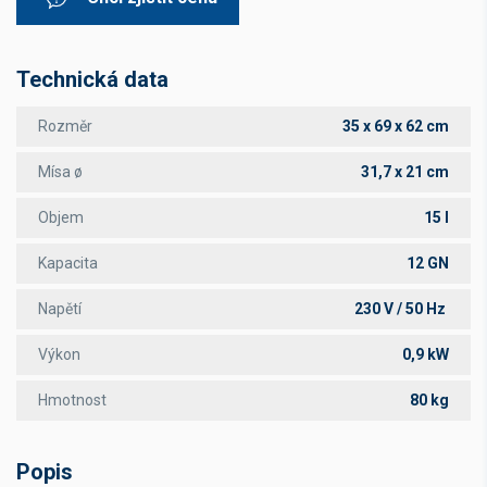
Technická data
Rozměr
35 x 69 x 62 cm
Mísa ø
31,7 x 21 cm
Objem
15 l
Kapacita
12 GN
Napětí
230 V / 50 Hz
Výkon
0,9 kW
Hmotnost
80 kg
Popis