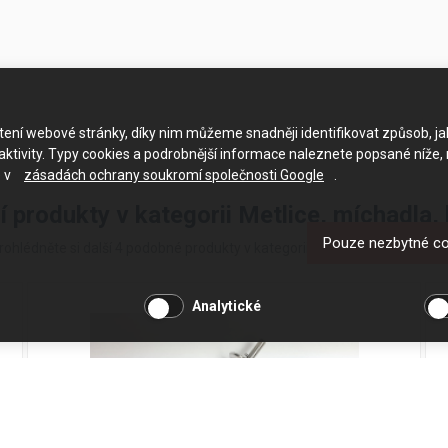
ačtení webové stránky, díky nim můžeme snadněji identifikovat způsob, j
ktivity. Typy cookies a podrobnější informace naleznete popsané níže,
e v
zásadách ochrany soukromí společnosti Google
.
í produkty v kategorii Metlice, míchadla,
Pouze nezbytné c
rohlédněte si další 4 podobné produkty v kategorii Metlice, míchadla, há
Analytické