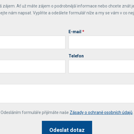
 zájem. Ať už máte zájem o podrobnější informace nebo chcete znát j
ejte nám napsat. Vyplňte a odešlete formulář níže a my se vám v co ne
E-mail
*
Telefon
*
Odesláním formuláře přijímáte naše
Zásady o ochraně osobních údajů
.
Odeslat dotaz