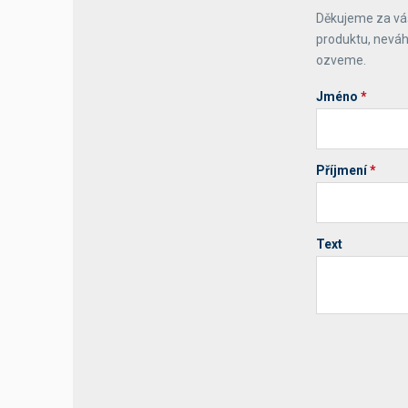
Děkujeme za váš
Výčepní stoly a desky
produktu, neváh
ozveme.
Jméno
*
Příjmení
*
Text
Your website 