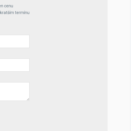
en cenu
jkratším termínu