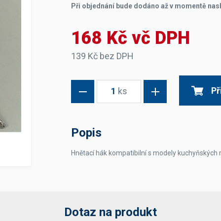
Při objednání bude dodáno až v momentě nas
Dávkovače vody
Páky
Sítka
Transportní vozíky
Hadičky do mlékovek
Nádoby na vodu
Hrnce a pánve
168 Kč vč DPH
Nádoby na sedlinu
Odkapní mřížky
Násypky kávy
139 Kč bez DPH
Kuchyňské pomůcky
Př
1
ks
Popis
Hnětací hák kompatibilní s modely kuchyňských
Sanitace
Sanitační technika
Čistící prostředky
Náhradní díly
Dotaz na produkt