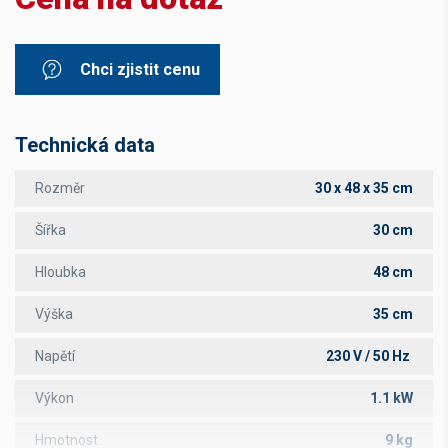
Chci zjistit cenu
Technická data
Rozměr
30 x 48 x 35 cm
Šířka
30 cm
Hloubka
48 cm
Výška
35 cm
Napětí
230 V / 50 Hz
Výkon
1.1 kW
Hmotnost
9 kg