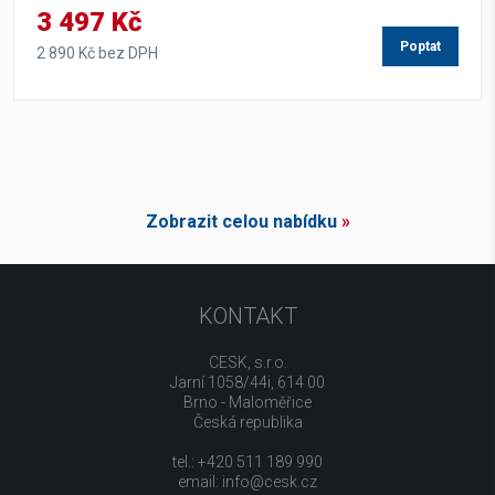
3 497 Kč
Poptat
2 890 Kč bez DPH
Zobrazit celou nabídku
»
KONTAKT
CESK, s.r.o.
Jarní 1058/44i, 614 00
Brno - Maloměřice
Česká republika
tel.: +420 511 189 990
email:
info@cesk.cz