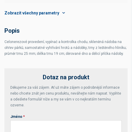
Mísa ø
19,35 x 24 cm
Rozsah teplot
50-90 °C
Popis
Rozměr vany
cm
Celonerezové provedení; vypínač a kontrolka chodu; skleněná nádoba na
ohřev párků; samostatné vyhřívání hrotů a nádobky; trny z leštěného hliníku;
průměr trnu 25 mm; délka trnu 19 cm; děrované dno a dělicí příčka nádoby.
Dotaz na produkt
Děkujeme za váš zájem. Ať už máte zájem o podrobnější informace
nebo chcete znát jen cenu produktu, neváhejte nám napsat. Vyplňte
a odešlete formulář níže a my se vám v co nejkratším termínu
ozveme.
Jméno
*