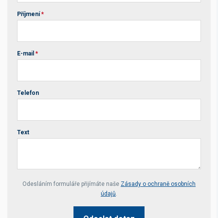
Příjmení
*
E-mail
*
Telefon
Text
Your website *
Odesláním formuláře přijímáte naše
Zásady o ochraně osobních
údajů
.