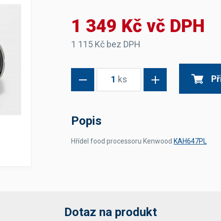
Dávkovače vody
Páky
Sítka
1 349 Kč vč DPH
Transportní vozíky
Hadičky do mlékovek
Nádoby na vodu
Hrnce a pánve
Nádoby na sedlinu
Odkapní mřížky
1 115 Kč bez DPH
Násypky kávy
Př
1
ks
Kuchyňské pomůcky
Popis
Hřídel food processoru Kenwood
KAH647PL
Sanitace
Sanitační technika
Čistící prostředky
Náhradní díly
Dotaz na produkt