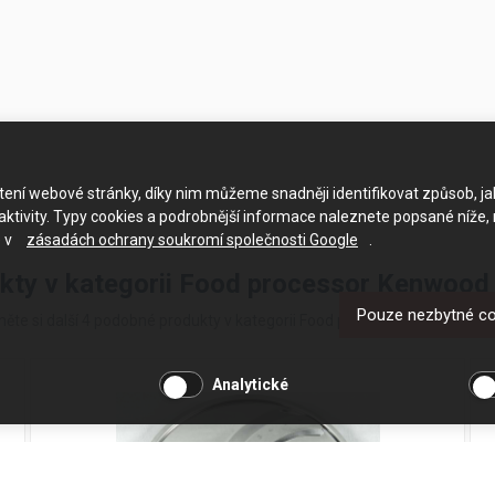
ačtení webové stránky, díky nim můžeme snadněji identifikovat způsob, j
ktivity. Typy cookies a podrobnější informace naleznete popsané níže,
e v
zásadách ochrany soukromí společnosti Google
.
ukty v kategorii Food processor Kenwo
Pouze nezbytné c
něte si další 4 podobné produkty v kategorii Food processor Kenwood 
Analytické