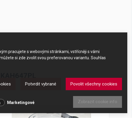
akým pracujete s webovými stránkami, vstřícněji s vámi
 můžete si zde zvolit svou preferovanou variantu. Souhlas
od KAH647PL
ookies
Potvrdit vybrané
Povolit všechny cookies
KAH647PL
Zobrazit cookie info
Marketingové