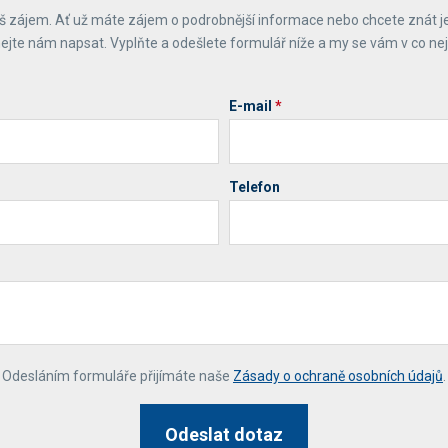
 zájem. Ať už máte zájem o podrobnější informace nebo chcete znát j
ejte nám napsat. Vyplňte a odešlete formulář níže a my se vám v co ne
E-mail
*
Telefon
*
Odesláním formuláře přijímáte naše
Zásady o ochraně osobních údajů
.
Odeslat dotaz