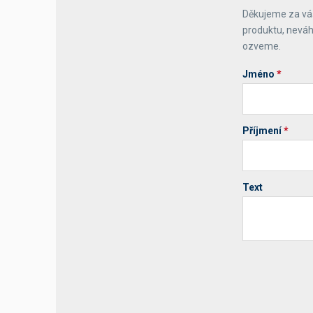
Děkujeme za váš
Výčepní stoly a desky
produktu, neváh
ozveme.
Jméno
*
Příjmení
*
Text
Your website 