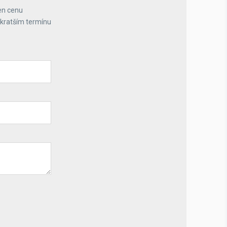
en cenu
jkratším termínu