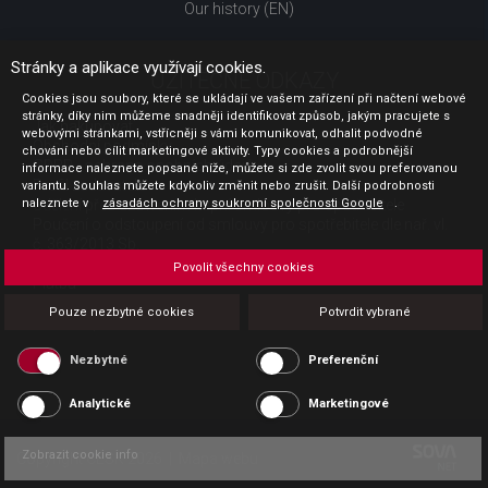
Our history (EN)
Stránky a aplikace využívají cookies.
UŽITEČNÉ ODKAZY
Cookies jsou soubory, které se ukládají ve vašem zařízení při načtení webové
stránky, díky nim můžeme snadněji identifikovat způsob, jakým pracujete s
Jak nakupovat
webovými stránkami, vstřícněji s vámi komunikovat, odhalit podvodné
Obchodní podmínky
chování nebo cílit marketingové aktivity. Typy cookies a podrobnější
GDPR - ochrana osobních údajů
informace naleznete popsané níže, můžete si zde zvolit svou preferovanou
Profil zadavatele
variantu. Souhlas můžete kdykoliv změnit nebo zrušit. Další podrobnosti
naleznete v
Sdělení před uzavřením kupní smlouvy pro spotřebitele
zásadách ochrany soukromí společnosti Google
.
Poučení o odstoupení od smlouvy pro spotřebitele dle nař. vl.
č. 363/2013 Sb.
Doprava
Povolit všechny cookies
Platba
Vrácení zboží
Pouze nezbytné cookies
Potvrdit vybrané
Povinná publicita
Nezbytné
Preferenční
Analytické
Marketingové
Zobrazit cookie info
Copyright CESK 2026 |
Mapa webu