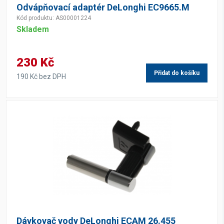
Odvápňovací adaptér DeLonghi EC9665.M
Kód produktu: AS00001224
Skladem
230 Kč
Přidat do košíku
190 Kč bez DPH
Dávkovač vody DeLonghi ECAM 26.455