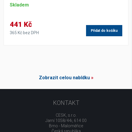
Skladem
441 Kč
Přidat do košíku
365 Kč bez DPH
Zobrazit celou nabídku
»
KONTAKT
CESK, s.r.o.
Jarní 1058/44i, 614 00
Brno - Maloměřice
Česká republika