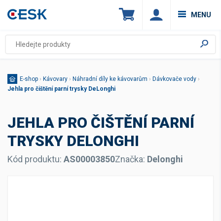
MENU
E-shop
›
Kávovary
›
Náhradní díly ke kávovarům
›
Dávkovače vody
›
Jehla pro čištění parní trysky DeLonghi
JEHLA PRO ČIŠTĚNÍ PARNÍ
TRYSKY DELONGHI
Kód produktu:
AS00003850
Značka:
Delonghi