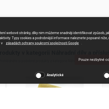
ačtení webové stránky, díky nim můžeme snadněji identifikovat způsob, j
ktivity. Typy cookies a podrobnější informace naleznete popsané níže,
e v
zásadách ochrany soukromí společnosti Google
.
produkty v kategorii Náhradní díly a příslu
Pouze nezbytné c
Prohlédněte si podobné produkty z kategorie Náhradní díly a příslušenstv
Analytické