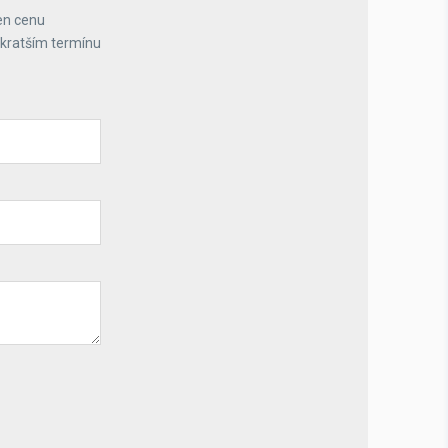
en cenu
jkratším termínu