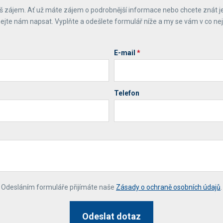
 zájem. Ať už máte zájem o podrobnější informace nebo chcete znát j
ejte nám napsat. Vyplňte a odešlete formulář níže a my se vám v co ne
E-mail
*
Telefon
*
Odesláním formuláře přijímáte naše
Zásady o ochraně osobních údajů
.
Odeslat dotaz