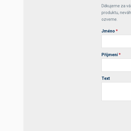
Děkujeme za váš
Výčepní stoly a desky
produktu, neváh
ozveme.
Jméno
*
Příjmení
*
Text
Your website 