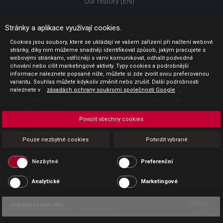
Our history (EN)
Stránky a aplikace využívají cookies.
UŽITEČNÉ ODKAZY
Cookies jsou soubory, které se ukládají ve vašem zařízení při načtení webové
stránky, díky nim můžeme snadněji identifikovat způsob, jakým pracujete s
Jak nakupovat
webovými stránkami, vstřícněji s vámi komunikovat, odhalit podvodné
Obchodní podmínky
chování nebo cílit marketingové aktivity. Typy cookies a podrobnější
GDPR - ochrana osobních údajů
informace naleznete popsané níže, můžete si zde zvolit svou preferovanou
Profil zadavatele
variantu. Souhlas můžete kdykoliv změnit nebo zrušit. Další podrobnosti
naleznete v
Sdělení před uzavřením kupní smlouvy pro spotřebitele
zásadách ochrany soukromí společnosti Google
.
Poučení o odstoupení od smlouvy pro spotřebitele dle nař. vl.
č. 363/2013 Sb.
Doprava
Povolit všechny cookies
Platba
Vrácení zboží
Pouze nezbytné cookies
Potvrdit vybrané
Povinná publicita
Nezbytné
Preferenční
Analytické
Marketingové
Zobrazit cookie info
Copyright CESK 2026 |
Mapa webu