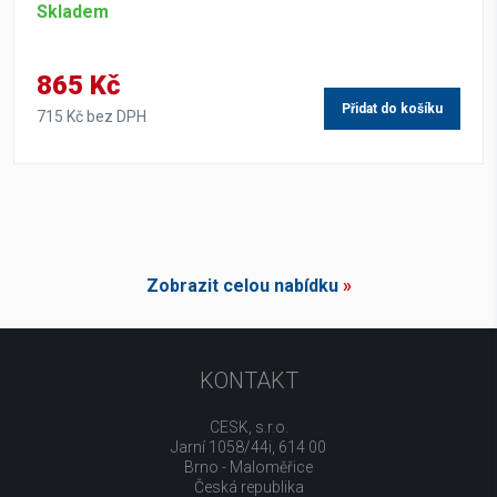
Skladem
865 Kč
Přidat do košíku
715 Kč bez DPH
Zobrazit celou nabídku
»
KONTAKT
CESK, s.r.o.
Jarní 1058/44i, 614 00
Brno - Maloměřice
Česká republika