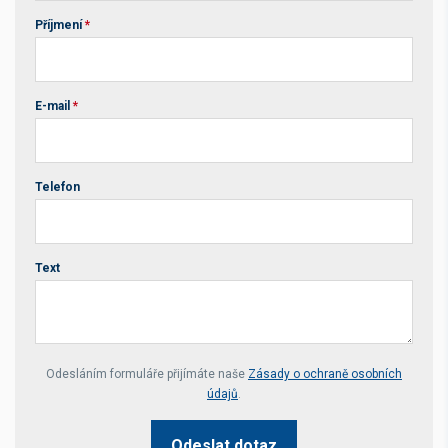
Příjmení
*
E-mail
*
Telefon
Text
Your website *
Odesláním formuláře přijímáte naše
Zásady o ochraně osobních
údajů
.
Odeslat dotaz