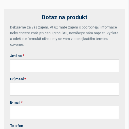
Dotaz na produkt
Děkujeme za váš zájem. Ať už máte zájem o podrobnější informace
nebo chcete znát jen cenu produktu, neváhejte nám napsat. Vyplňte
a odešlete formulář níže a my se vám v co nejkratším termínu
ozveme.
Jméno
*
Příjmení
*
E-mail
*
Telefon