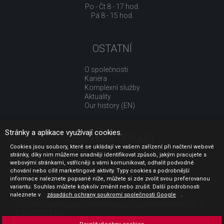
Po - Čt 8 - 17 hod.
Pá 8 - 15 hod.
OSTATNÍ
O společnosti
Kariéra
Komplexní služby
Aktuality
Our history (EN)
Stránky a aplikace využívají cookies.
UŽITEČNÉ ODKAZY
Cookies jsou soubory, které se ukládají ve vašem zařízení při načtení webové
stránky, díky nim můžeme snadněji identifikovat způsob, jakým pracujete s
Jak nakupovat
webovými stránkami, vstřícněji s vámi komunikovat, odhalit podvodné
Obchodní podmínky
chování nebo cílit marketingové aktivity. Typy cookies a podrobnější
GDPR - ochrana osobních údajů
informace naleznete popsané níže, můžete si zde zvolit svou preferovanou
Profil zadavatele
variantu. Souhlas můžete kdykoliv změnit nebo zrušit. Další podrobnosti
naleznete v
Sdělení před uzavřením kupní smlouvy pro spotřebitele
zásadách ochrany soukromí společnosti Google
.
Poučení o odstoupení od smlouvy pro spotřebitele dle nař. vl.
č. 363/2013 Sb.
Doprava