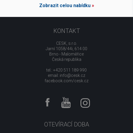
Zobrazit celou nabídku
»
KONTAKT
CESK, s.r.o.
Jarní 1058/44i, 614 00
Brno - Maloměřice
Česká republika
tel.: +420 511 189 990
email:
info@cesk.cz
facebook.com/cesk.cz
OTEVÍRACÍ DOBA