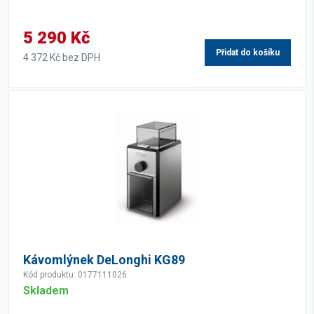
5 290 Kč
Přidat do košíku
4 372 Kč bez DPH
Kávomlýnek DeLonghi KG89
Kód produktu: 0177111026
Skladem