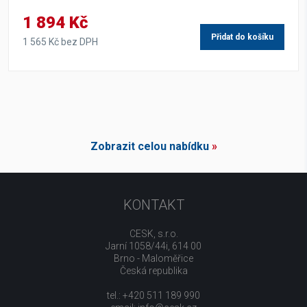
1 894 Kč
Přidat do košíku
1 565 Kč bez DPH
Zobrazit celou nabídku
»
KONTAKT
CESK, s.r.o.
Jarní 1058/44i, 614 00
Brno - Maloměřice
Česká republika
tel.: +420 511 189 990