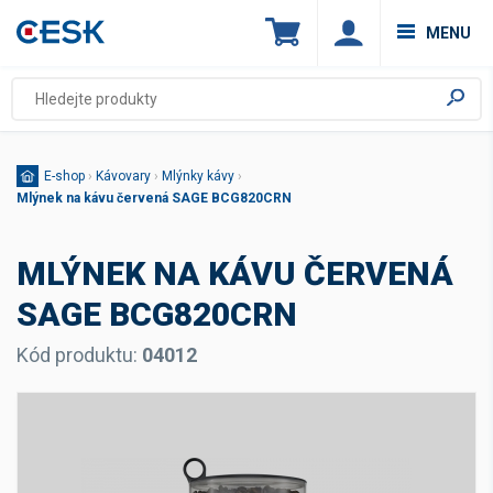
MENU
E-shop
›
Kávovary
›
Mlýnky kávy
›
Mlýnek na kávu červená SAGE BCG820CRN
MLÝNEK NA KÁVU ČERVENÁ
SAGE BCG820CRN
Kód produktu:
04012