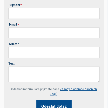
Příjmení
*
E-mail
*
Telefon
Text
Your website *
Odesláním formuláře přijímáte naše
Zásady o ochraně osobních
údajů
.
Odeslat dotaz