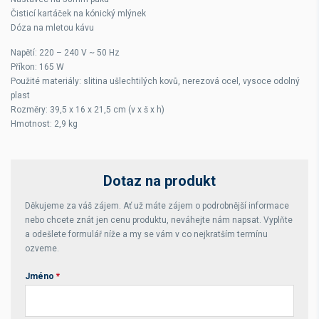
Čisticí kartáček na kónický mlýnek
Dóza na mletou kávu
Napětí: 220 – 240 V ~ 50 Hz
Příkon: 165 W
Použité materiály: slitina ušlechtilých kovů, nerezová ocel, vysoce odolný
plast
Rozměry: 39,5 x 16 x 21,5 cm (v x š x h)
Hmotnost: 2,9 kg
Dotaz na produkt
Děkujeme za váš zájem. Ať už máte zájem o podrobnější informace
nebo chcete znát jen cenu produktu, neváhejte nám napsat. Vyplňte
a odešlete formulář níže a my se vám v co nejkratším termínu
ozveme.
Jméno
*