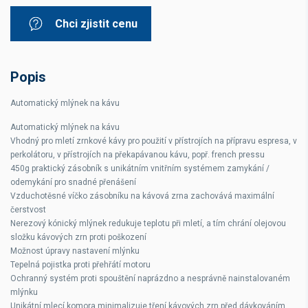
Chci zjistit cenu
Popis
Automatický mlýnek na kávu
Automatický mlýnek na kávu
Vhodný pro mletí zrnkové kávy pro použití v přístrojích na přípravu espresa, v
perkolátoru, v přístrojích na překapávanou kávu, popř. french pressu
450g praktický zásobník s unikátním vnitřním systémem zamykání /
odemykání pro snadné přenášení
Vzduchotěsné víčko zásobníku na kávová zrna zachovává maximální
čerstvost
Nerezový kónický mlýnek redukuje teplotu při mletí, a tím chrání olejovou
složku kávových zrn proti poškození
Možnost úpravy nastavení mlýnku
Tepelná pojistka proti přehřátí motoru
Ochranný systém proti spouštění naprázdno a nesprávně nainstalovaném
mlýnku
Unikátní mlecí komora minimalizuje tření kávových zrn před dávkováním