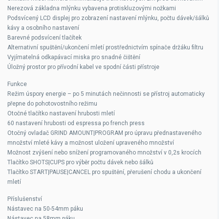
Nerezová základna mlýnku vybavena protiskluzovými nožkami
Podsvícený LCD displej pro zobrazení nastavení mlýnku, počtu dávek/šálků
kávy a osobního nastavení
Barevné podsvícení tlačítek
Alternativní spuštění/ukončení mletí prostřednictvím spínače držáku filtru
Vyjímatelná odkapávací miska pro snadné čištění
Úložný prostor pro přívodní kabel ve spodní části přístroje
Funkce
Režim úspory energie – po 5 minutách nečinnosti se přístroj automaticky
přepne do pohotovostního režimu
Otočné tlačítko nastavení hrubosti mletí
60 nastavení hrubosti od espressa po french press
Otočný ovladač GRIND AMOUNT|PROGRAM pro úpravu přednastaveného
množství mleté kávy a možnost uložení upraveného množství
Možnost zvýšení nebo snížení programovaného množství v 0,2s krocích
Tlačítko SHOTS|CUPS pro výběr počtu dávek nebo šálků
Tlačítko START|PAUSE|CANCEL pro spuštění, přerušení chodu a ukončení
mletí
Příslušenství
Nástavec na 50-54mm páku
Nástavec na 58mm páku