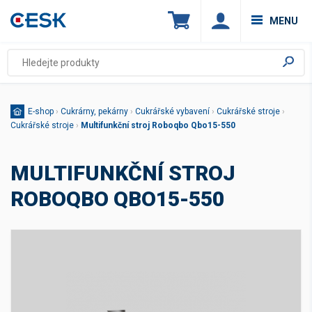
MENU
E-shop
›
Cukrárny, pekárny
›
Cukrářské vybavení
›
Cukrářské stroje
›
Cukrářské stroje
›
Multifunkční stroj Roboqbo Qbo15-550
MULTIFUNKČNÍ STROJ
ROBOQBO QBO15-550