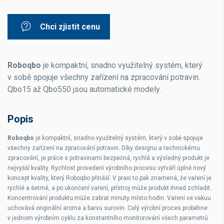
Chci zjistit cenu
Roboqbo
je kompaktní, snadno využitelný systém, který
v sobě spojuje všechny zařízení na zpracování potravin.
Qbo15 až Qbo550 jsou automatické modely.
Popis
Roboqbo
je kompaktní, snadno využitelný systém, který v sobě spojuje
všechny zařízení na zpracování potravin. Díky designu a technickému
zpracování, je práce s potravinami bezpečná, rychlá a výsledný produkt je
nejvyšší kvality. Rychlost provedení výrobního procesu vytváří úplně nový
koncept kvality, který Roboqbo přináší. V praxi to pak znamená, že vaření je
rychlé a šetrné, a po ukončení vaření, přístroj může produkt ihned zchladit.
Koncentrování produktu může zabrat minuty místo hodin. Vaření ve vakuu
uchovává originální aroma a barvu surovin. Celý výrobní proces proběhne
v jednom výrobním cyklu za konstantního monitorování všech parametrů