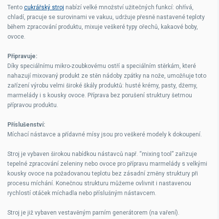
Tento
cukrářský stroj
nabízí velké množství užitečných funkcí: ohřívá,
chladí, pracuje se surovinami ve vakuu, udržuje přesně nastavené teploty
během zpracování produktu, mixuje veškeré typy ořechů, kakaové boby,
ovoce.
Připravuje:
Díky speciálnímu mikro-zoubkovému ostří a speciálním stěrkám, které
nahazují mixovaný produkt ze stěn nádoby zpátky na nože, umožňuje toto
zařízení výrobu velmi široké škály produktů: husté krémy, pasty, džemy,
marmelády i s kousky ovoce. Příprava bez porušení struktury šetrnou
přípravou produktu.
Příslušenství:
Míchací nástavce a přídavné mísy jsou pro veškeré modely k dokoupení.
Stroj je vybaven širokou nabídkou nástavců např. “mixing tool” zařizuje
tepelné zpracování zeleniny nebo ovoce pro přípravu marmelády s velkými
kousky ovoce na požadovanou teplotu bez zásadní změny struktury při
procesu míchání. Konečnou strukturu můžeme ovlivnit i nastavenou
rychlostí otáček míchadla nebo příslušným nástavcem.
Stroj je již vybaven vestavěným parním generátorem (na vaření).