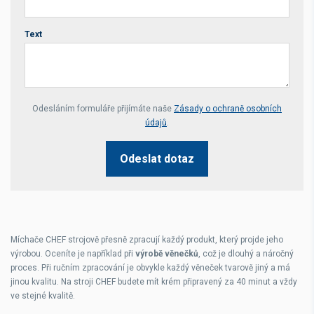
Text
Your website *
Odesláním formuláře přijímáte naše
Zásady o ochraně osobních
údajů
.
Odeslat dotaz
Míchače CHEF strojově přesně zpracují každý produkt, který projde jeho
výrobou. Oceníte je například při
výrobě věnečků
, což je dlouhý a náročný
proces. Při ručním zpracování je obvykle každý věneček tvarově jiný a má
jinou kvalitu. Na stroji CHEF budete mít krém připravený za 40 minut a vždy
ve stejné kvalitě.