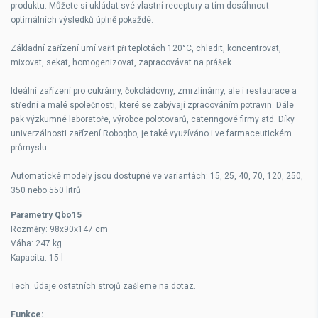
produktu. Můžete si ukládat své vlastní receptury a tím dosáhnout
optimálních výsledků úplně pokaždé.
Základní zařízení umí vařit při teplotách 120°C, chladit, koncentrovat,
mixovat, sekat, homogenizovat, zapracovávat na prášek.
Ideální zařízení pro cukrárny, čokoládovny, zmrzlinárny, ale i restaurace a
střední a malé společnosti, které se zabývají zpracováním potravin. Dále
pak výzkumné laboratoře, výrobce polotovarů, cateringové firmy atd. Díky
univerzálnosti zařízení Roboqbo, je také využíváno i ve farmaceutickém
průmyslu.
Automatické modely jsou dostupné ve variantách: 15, 25, 40, 70, 120, 250,
350 nebo 550 litrů
Parametry Qbo15
Rozměry: 98x90x147 cm
Váha: 247 kg
Kapacita: 15 l
Tech. údaje ostatních strojů zašleme na dotaz.
Funkce: