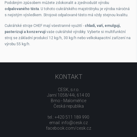
Podobným způsobem můžete zdokonalit a zjednodušit výrobu
odpalovaného těsta
. U tohoto cukrářského majstrštryku je výroba náročná
s nejistým výsledkem. Strojově odpalované těsto má vždy stejnou kvalitu.
Cukrářské stroje CHEF mají všestranné využití -
chladí, vaří, emulgují,
pasterizují a konzervují
vaše cukrářské výrobky. Vyberte si multifunkční
stroj se základní produkcí 12 kg/h, 30 kg/h nebo velkokapacitní zařízení na
výrobu 55 kg/h.
KONTAKT
CESK, s.r.o.
Jarní 1058/44i, 614 00
Brno - Maloměřice
Česká republika
tel.: +420 511 189 990
email:
info@cesk.cz
facebook.com/cesk.cz