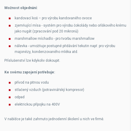
Možnost objednání:
kandovací koš – pro výrobu kandovaného ovoce
zjemňující mísa - systém pro výrobu čokolády nebo oříškového krému
jako nugát (zpracování pod 20 mikronů)
marshmallow míchadlo - pro tvorbu marshmallow
nálevka - umožňuje postupné přidávání tekutin např. pro výrobu
majonézy, kondenzovaného mléka atd.
Příslušenství lze kdykoliv dokoupit.
Ke svému zapojení potřebuje:
přívod na pitnou vodu
stlačený vzduch (potravinářský kompresor)
odpad
elektrickou přípojku na 400V
V nabídce je také zahrnuto jednodenní školení u nich ve firmě.