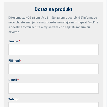
Dotaz na produkt
Děkujeme za váš zájem. Ať už máte zájem o podrobnější informace
nebo chcete znát jen cenu produktu, neváhejte nám napsat. Vyplňte
a odešlete formulář níže a my se vám v co nejkratším termínu
ozveme.
Jméno
*
Příjmení
*
E-mail
*
Telefon