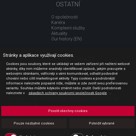
OSTATNÍ
O společnosti
Kariéra
Komplexní služby
Aktuality
Our history (EN)
Stránky a aplikace využívají cookies.
UŽITEČNÉ ODKAZY
Cookies jsou soubory, které se ukládají ve vašem zařízení při načtení webové
stránky, díky nim můžeme snadněji identifikovat způsob, jakým pracujete s
Jak nakupovat
webovými stránkami, vstřícněji s vámi komunikovat, odhalit podvodné
Obchodní podmínky
chování nebo cílit marketingové aktivity. Typy cookies a podrobnější
GDPR - ochrana osobních údajů
informace naleznete popsané níže, můžete si zde zvolit svou preferovanou
Profil zadavatele
variantu. Souhlas můžete kdykoliv změnit nebo zrušit. Další podrobnosti
naleznete v
Sdělení před uzavřením kupní smlouvy pro spotřebitele
zásadách ochrany soukromí společnosti Google
.
Poučení o odstoupení od smlouvy pro spotřebitele dle nař. vl.
č. 363/2013 Sb.
Doprava
Povolit všechny cookies
Platba
Vrácení zboží
Pouze nezbytné cookies
Potvrdit vybrané
Povinná publicita