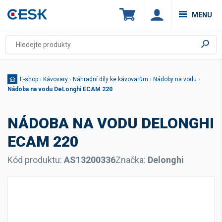
MENU
E-shop
›
Kávovary
›
Náhradní díly ke kávovarům
›
Nádoby na vodu
›
Nádoba na vodu DeLonghi ECAM 220
NÁDOBA NA VODU DELONGHI
ECAM 220
Kód produktu:
AS13200336
Značka:
Delonghi