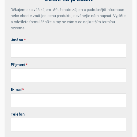
Děkujeme za váš zájem. Ať už máte zájem o podrobnější informace
nebo chcete znát jen cenu produktu, neváhejte nám napsat. Vyplňte
a odešlete formulář níže a my se vám v co nejkratším termínu
ozveme.
Jméno
*
Příjmení
*
E-mail
*
Telefon