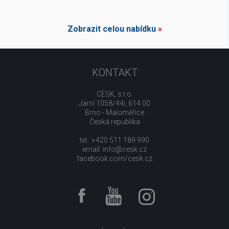
Zobrazit celou nabídku
»
KONTAKT
CESK, s.r.o.
Jarní 1058/44i, 614 00
Brno - Maloměřice
Česká republika
tel.: +420 511 189 990
email:
info@cesk.cz
facebook.com/cesk.cz