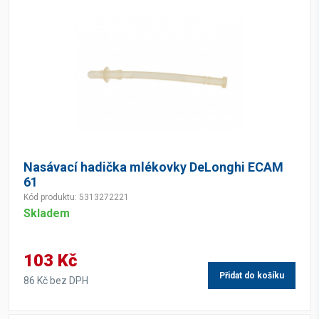
Nasávací hadička mlékovky DeLonghi ECAM
61
Kód produktu: 5313272221
Skladem
103 Kč
Přidat do košíku
86 Kč bez DPH