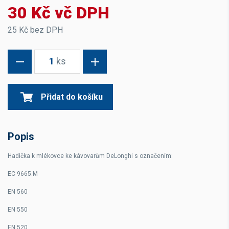
30 Kč vč DPH
25 Kč bez DPH
1
ks
Přidat do košíku
Popis
Hadička k mlékovce ke kávovarům DeLonghi s označením:
EC 9665.M
EN 560
EN 550
EN 520