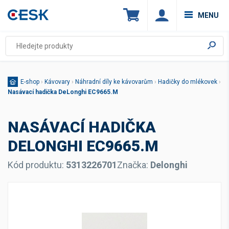
MENU
E-shop
›
Kávovary
›
Náhradní díly ke kávovarům
›
Hadičky do mlékovek
›
Nasávací hadička DeLonghi EC9665.M
NASÁVACÍ HADIČKA
DELONGHI EC9665.M
Kód produktu:
5313226701
Značka:
Delonghi