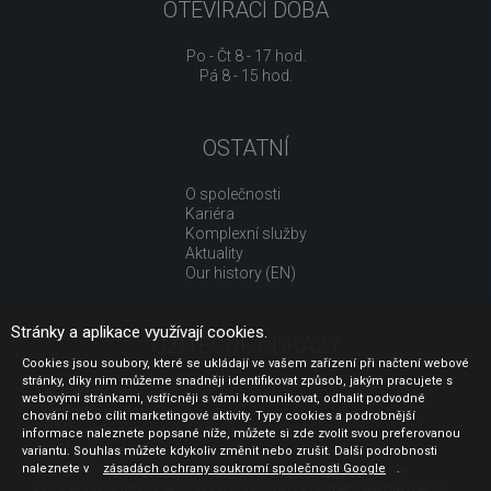
OTEVÍRACÍ DOBA
Po - Čt 8 - 17 hod.
Pá 8 - 15 hod.
OSTATNÍ
O společnosti
Kariéra
Komplexní služby
Aktuality
Our history (EN)
Stránky a aplikace využívají cookies.
UŽITEČNÉ ODKAZY
Cookies jsou soubory, které se ukládají ve vašem zařízení při načtení webové
stránky, díky nim můžeme snadněji identifikovat způsob, jakým pracujete s
Jak nakupovat
webovými stránkami, vstřícněji s vámi komunikovat, odhalit podvodné
Obchodní podmínky
chování nebo cílit marketingové aktivity. Typy cookies a podrobnější
GDPR - ochrana osobních údajů
informace naleznete popsané níže, můžete si zde zvolit svou preferovanou
Profil zadavatele
variantu. Souhlas můžete kdykoliv změnit nebo zrušit. Další podrobnosti
naleznete v
Sdělení před uzavřením kupní smlouvy pro spotřebitele
zásadách ochrany soukromí společnosti Google
.
Poučení o odstoupení od smlouvy pro spotřebitele dle nař. vl.