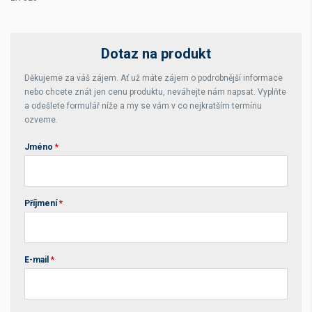
Dotaz na produkt
Děkujeme za váš zájem. Ať už máte zájem o podrobnější informace
nebo chcete znát jen cenu produktu, neváhejte nám napsat. Vyplňte
a odešlete formulář níže a my se vám v co nejkratším termínu
ozveme.
Jméno
*
Příjmení
*
E-mail
*