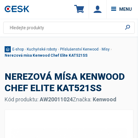
MENU
E-shop
›
Kuchyňské roboty
›
Příslušenství Kenwood
›
Mísy
›
Nerezová mísa Kenwood Chef Elite KAT521SS
NEREZOVÁ MÍSA KENWOOD
CHEF ELITE KAT521SS
Kód produktu:
AW20011024
Značka:
Kenwood