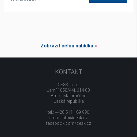
Zobrazit celou nabídku
»
KONTAKT
CESK, s.r.o.
Jarní 1058/44i, 614 00
Brno - Maloměřice
Česká republika
tel.: +420 511 189 990
email:
info@cesk.cz
facebook.com/cesk.cz