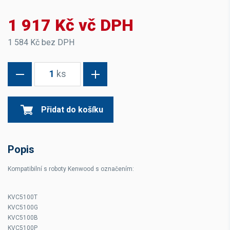
1 917 Kč vč DPH
1 584 Kč bez DPH
1
ks
Přidat do košíku
Popis
Kompatibilní s roboty Kenwood s označením:
KVC5100T
KVC5100G
KVC5100B
KVC5100P