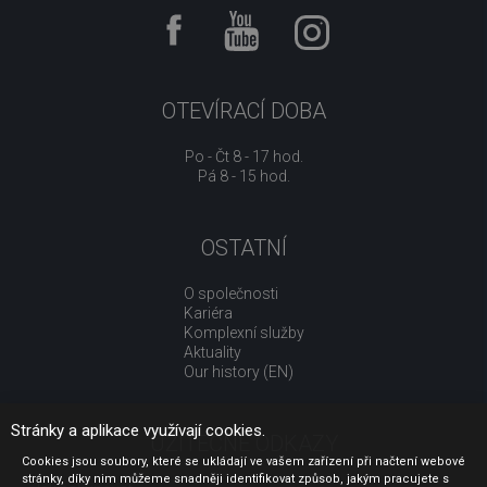
OTEVÍRACÍ DOBA
Po - Čt 8 - 17 hod.
Pá 8 - 15 hod.
OSTATNÍ
O společnosti
Kariéra
Komplexní služby
Aktuality
Our history (EN)
Stránky a aplikace využívají cookies.
UŽITEČNÉ ODKAZY
Cookies jsou soubory, které se ukládají ve vašem zařízení při načtení webové
stránky, díky nim můžeme snadněji identifikovat způsob, jakým pracujete s