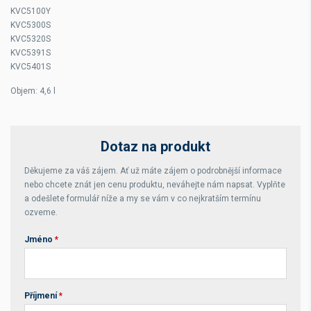
KVC5100Y
KVC5300S
KVC5320S
KVC5391S
KVC5401S
Objem: 4,6 l
Dotaz na produkt
Děkujeme za váš zájem. Ať už máte zájem o podrobnější informace
nebo chcete znát jen cenu produktu, neváhejte nám napsat. Vyplňte
a odešlete formulář níže a my se vám v co nejkratším termínu
ozveme.
Jméno
*
Příjmení
*