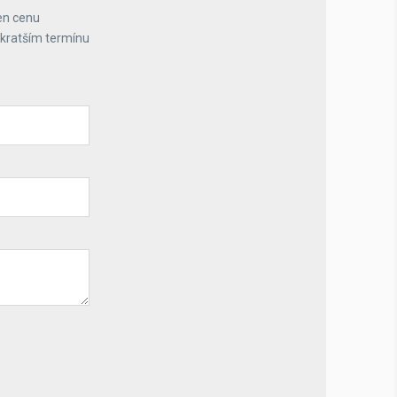
en cenu
jkratším termínu