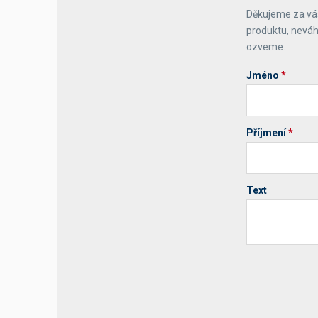
Děkujeme za váš
Výčepní stoly a desky
produktu, neváh
ozveme.
Jméno
*
Příjmení
*
Text
Your website 