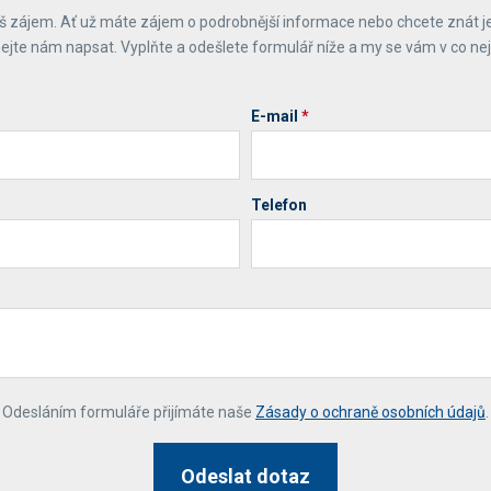
 zájem. Ať už máte zájem o podrobnější informace nebo chcete znát j
ejte nám napsat. Vyplňte a odešlete formulář níže a my se vám v co ne
E-mail
*
Telefon
*
Odesláním formuláře přijímáte naše
Zásady o ochraně osobních údajů
.
Odeslat dotaz