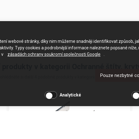
ačtení webové stránky, díky nim můžeme snadněji identifikovat způsob, j
ktivity. Typy cookies a podrobnější informace naleznete popsané níže,
e v
zásadách ochrany soukromí společnosti Google
.
 produkty v kategorii Ochranné štíty, kry
Pouze nezbytné c
ohlédněte si další 4 podobné produkty v kategorii Ochranné štíty, kryty 
Analytické