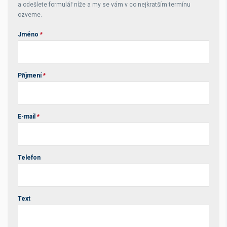
a odešlete formulář níže a my se vám v co nejkratším termínu
ozveme.
Jméno
*
Příjmení
*
E-mail
*
Telefon
Text