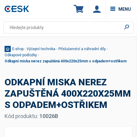
MENU
E-shop
›
Výčepní technika
›
Příslušenství a náhradní díly
›
Odkapové podložky
›
Odkapní miska nerez zapuštěná 400x220x25mm s odpadem+ostřikem
ODKAPNÍ MISKA NEREZ
ZAPUŠTĚNÁ 400X220X25MM
S ODPADEM+OSTŘIKEM
Kód produktu:
10026B