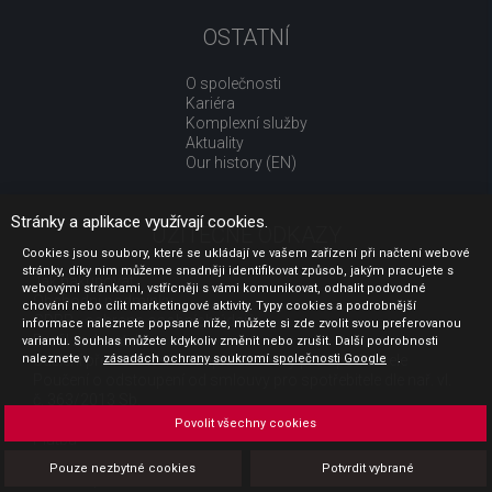
OSTATNÍ
O společnosti
Kariéra
Komplexní služby
Aktuality
Our history (EN)
Stránky a aplikace využívají cookies.
UŽITEČNÉ ODKAZY
Cookies jsou soubory, které se ukládají ve vašem zařízení při načtení webové
stránky, díky nim můžeme snadněji identifikovat způsob, jakým pracujete s
Jak nakupovat
webovými stránkami, vstřícněji s vámi komunikovat, odhalit podvodné
Obchodní podmínky
chování nebo cílit marketingové aktivity. Typy cookies a podrobnější
GDPR - ochrana osobních údajů
informace naleznete popsané níže, můžete si zde zvolit svou preferovanou
Profil zadavatele
variantu. Souhlas můžete kdykoliv změnit nebo zrušit. Další podrobnosti
naleznete v
Sdělení před uzavřením kupní smlouvy pro spotřebitele
zásadách ochrany soukromí společnosti Google
.
Poučení o odstoupení od smlouvy pro spotřebitele dle nař. vl.
č. 363/2013 Sb.
Doprava
Povolit všechny cookies
Platba
Vrácení zboží
Pouze nezbytné cookies
Potvrdit vybrané
Povinná publicita