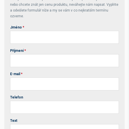
nebo chcete znát jen cenu produktu, neváhejte nám napsat. Vyplňte
a odešlete formulář níže a my se vám v co nejkratším termínu
ozveme.
Jméno
*
Příjmení
*
E-mail
*
Telefon
Text