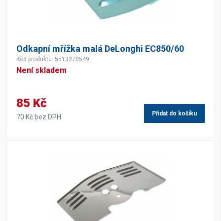
Odkapní mřížka malá DeLonghi EC850/60
Kód produktu: 5513270549
Není skladem
85 Kč
Přidat do košíku
70 Kč bez DPH