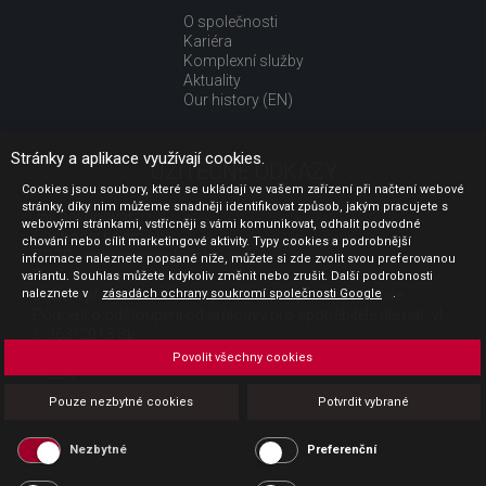
O společnosti
Kariéra
Komplexní služby
Aktuality
Our history (EN)
Stránky a aplikace využívají cookies.
UŽITEČNÉ ODKAZY
Cookies jsou soubory, které se ukládají ve vašem zařízení při načtení webové
stránky, díky nim můžeme snadněji identifikovat způsob, jakým pracujete s
Jak nakupovat
webovými stránkami, vstřícněji s vámi komunikovat, odhalit podvodné
Obchodní podmínky
chování nebo cílit marketingové aktivity. Typy cookies a podrobnější
GDPR - ochrana osobních údajů
informace naleznete popsané níže, můžete si zde zvolit svou preferovanou
Profil zadavatele
variantu. Souhlas můžete kdykoliv změnit nebo zrušit. Další podrobnosti
naleznete v
Sdělení před uzavřením kupní smlouvy pro spotřebitele
zásadách ochrany soukromí společnosti Google
.
Poučení o odstoupení od smlouvy pro spotřebitele dle nař. vl.
č. 363/2013 Sb.
Doprava
Povolit všechny cookies
Platba
Vrácení zboží
Pouze nezbytné cookies
Potvrdit vybrané
Povinná publicita
Nezbytné
Preferenční