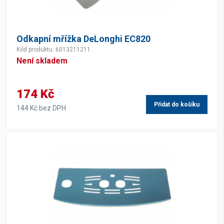
Odkapní mřížka DeLonghi EC820
Kód produktu: 6013211211
Není skladem
174 Kč
Přidat do košíku
144 Kč bez DPH