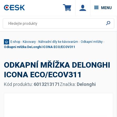
MENU
E-shop
›
Kávovary
›
Náhradní díly ke kávovarům
›
Odkapní mřížky
›
Odkapní mřížka DeLonghi ICONA ECO/ECOV311
ODKAPNÍ MŘÍŽKA DELONGHI
ICONA ECO/ECOV311
Kód produktu:
6013213171
Značka:
Delonghi