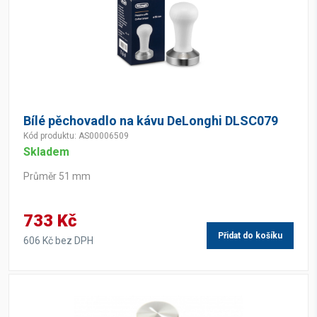
Bílé pěchovadlo na kávu DeLonghi DLSC079
Kód produktu: AS00006509
Skladem
Průměr 51 mm
733 Kč
Přidat do košíku
606 Kč bez DPH