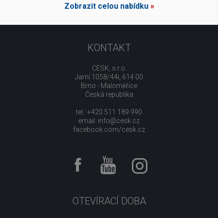
Zobrazit celou nabídku
»
KONTAKT
CESK, s.r.o.
Jarní 1058/44i, 614 00
Brno - Maloměřice
Česká republika
tel.: +420 511 189 990
email:
info@cesk.cz
facebook.com/cesk.cz
OTEVÍRACÍ DOBA