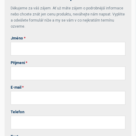
Děkujeme za váš zájem. Ať už máte zájem o podrobnější informace
nebo chcete znát jen cenu produktu, neváhejte nám napsat. Vyplňte
a odešlete formulář níže a my se vám v co nejkratším termínu
ozveme.
Jméno
*
Příjmení
*
E-mail
*
Telefon