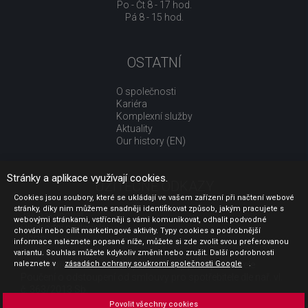
Po - Čt 8 - 17 hod.
Pá 8 - 15 hod.
OSTATNÍ
O společnosti
Kariéra
Komplexní služby
Aktuality
Our history (EN)
Stránky a aplikace využívají cookies.
UŽITEČNÉ ODKAZY
Cookies jsou soubory, které se ukládají ve vašem zařízení při načtení webové
stránky, díky nim můžeme snadněji identifikovat způsob, jakým pracujete s
Jak nakupovat
webovými stránkami, vstřícněji s vámi komunikovat, odhalit podvodné
Obchodní podmínky
chování nebo cílit marketingové aktivity. Typy cookies a podrobnější
GDPR - ochrana osobních údajů
informace naleznete popsané níže, můžete si zde zvolit svou preferovanou
Profil zadavatele
variantu. Souhlas můžete kdykoliv změnit nebo zrušit. Další podrobnosti
naleznete v
Sdělení před uzavřením kupní smlouvy pro spotřebitele
zásadách ochrany soukromí společnosti Google
.
Poučení o odstoupení od smlouvy pro spotřebitele dle nař. vl.
č. 363/2013 Sb.
Doprava
Povolit všechny cookies