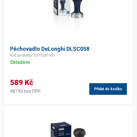
Pěchovadlo DeLonghi DLSC058
Kód produktu: 5513281931
Skladem
589 Kč
Přidat do košíku
487 Kč bez DPH