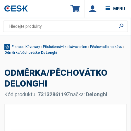
MENU
E-shop
›
Kávovary
›
Příslušenství ke kávovarům
›
Pěchovadla na kávu
›
Odměrka/pěchovátko DeLonghi
ODMĚRKA/PĚCHOVÁTKO
DELONGHI
Kód produktu:
7313286119
Značka:
Delonghi