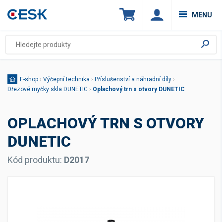
MENU
E-shop
›
Výčepní technika
›
Příslušenství a náhradní díly
›
Dřezové myčky skla DUNETIC
›
Oplachový trn s otvory DUNETIC
OPLACHOVÝ TRN S OTVORY
DUNETIC
Kód produktu:
D2017