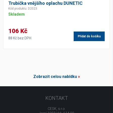
Trubička vnějšího oplachu DUNETIC
Kód produktu: D2023
Skladem
106 Kč
Přidat do košíku
88 Kč bez DPH
Zobrazit celou nabídku
»
KONTAKT
CESK, s.r.o.