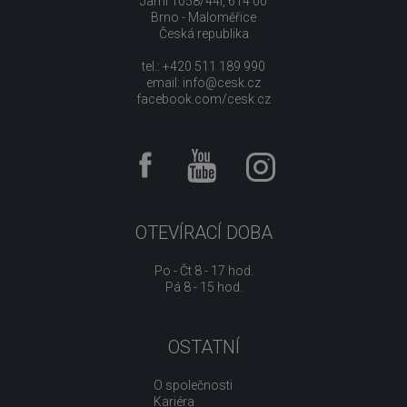
Jarní 1058/44i, 614 00
Brno - Maloměřice
Česká republika
tel.: +420 511 189 990
email:
info@cesk.cz
facebook.com/cesk.cz
OTEVÍRACÍ DOBA
Po - Čt 8 - 17 hod.
Pá 8 - 15 hod.
OSTATNÍ
O společnosti
Kariéra