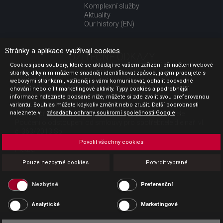
Komplexní služby
Aktuality
Our history (EN)
Stránky a aplikace využívají cookies.
UŽITEČNÉ ODKAZY
Cookies jsou soubory, které se ukládají ve vašem zařízení při načtení webové
stránky, díky nim můžeme snadněji identifikovat způsob, jakým pracujete s
Jak nakupovat
webovými stránkami, vstřícněji s vámi komunikovat, odhalit podvodné
Obchodní podmínky
chování nebo cílit marketingové aktivity. Typy cookies a podrobnější
GDPR - ochrana osobních údajů
informace naleznete popsané níže, můžete si zde zvolit svou preferovanou
Profil zadavatele
variantu. Souhlas můžete kdykoliv změnit nebo zrušit. Další podrobnosti
naleznete v
Sdělení před uzavřením kupní smlouvy pro spotřebitele
zásadách ochrany soukromí společnosti Google
.
Poučení o odstoupení od smlouvy pro spotřebitele dle nař. vl.
č. 363/2013 Sb.
Doprava
Povolit všechny cookies
Platba
Vrácení zboží
Pouze nezbytné cookies
Potvrdit vybrané
Povinná publicita
Nezbytné
Preferenční
Analytické
Marketingové