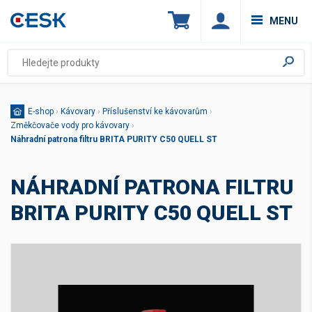
MENU
E-shop
›
Kávovary
›
Příslušenství ke kávovarům
›
Změkčovače vody pro kávovary
›
Náhradní patrona filtru BRITA PURITY C50 QUELL ST
NÁHRADNÍ PATRONA FILTRU
BRITA PURITY C50 QUELL ST