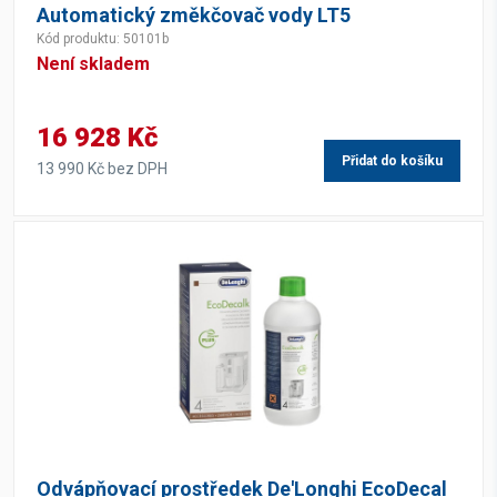
Automatický změkčovač vody LT5
Kód produktu: 50101b
Není skladem
16 928 Kč
Přidat do košíku
13 990 Kč bez DPH
Odvápňovací prostředek De'Longhi EcoDecal