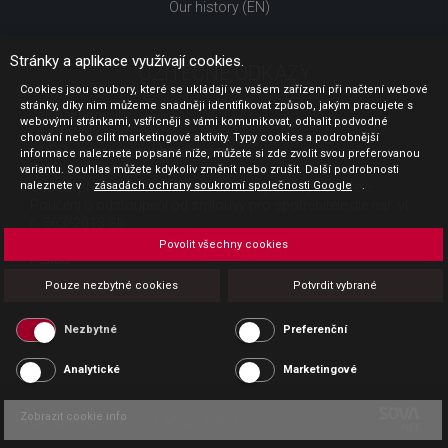
Our history (EN)
Stránky a aplikace využívají cookies.
UŽITEČNÉ ODKAZY
Cookies jsou soubory, které se ukládají ve vašem zařízení při načtení webové
stránky, díky nim můžeme snadněji identifikovat způsob, jakým pracujete s
Jak nakupovat
webovými stránkami, vstřícněji s vámi komunikovat, odhalit podvodné
Obchodní podmínky
chování nebo cílit marketingové aktivity. Typy cookies a podrobnější
GDPR - ochrana osobních údajů
informace naleznete popsané níže, můžete si zde zvolit svou preferovanou
Profil zadavatele
variantu. Souhlas můžete kdykoliv změnit nebo zrušit. Další podrobnosti
naleznete v
Sdělení před uzavřením kupní smlouvy pro spotřebitele
zásadách ochrany soukromí společnosti Google
.
Poučení o odstoupení od smlouvy pro spotřebitele dle nař. vl.
č. 363/2013 Sb.
Doprava
Povolit všechny cookies
Platba
Vrácení zboží
Pouze nezbytné cookies
Potvrdit vybrané
Povinná publicita
Nezbytné
Preferenční
Analytické
Marketingové
Zobrazit cookie info
Copyright CESK 2026 |
Mapa webu