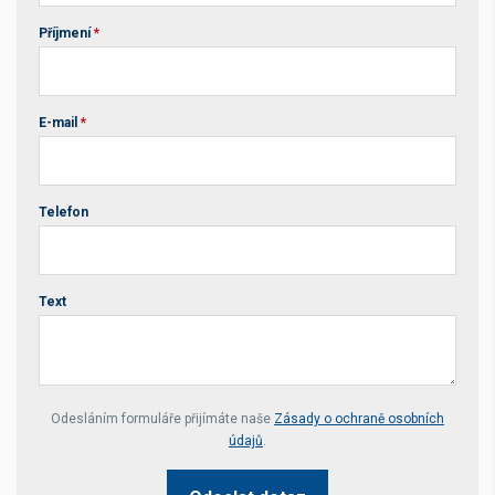
Příjmení
*
E-mail
*
Telefon
Text
Your website *
Odesláním formuláře přijímáte naše
Zásady o ochraně osobních
údajů
.