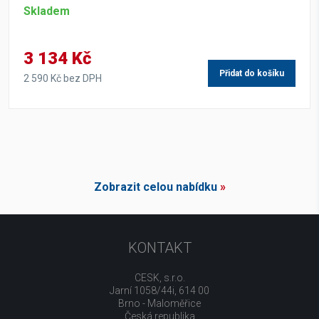
Skladem
3 134 Kč
Přidat do košíku
2 590 Kč bez DPH
Zobrazit celou nabídku
»
KONTAKT
CESK, s.r.o.
Jarní 1058/44i, 614 00
Brno - Maloměřice
Česká republika