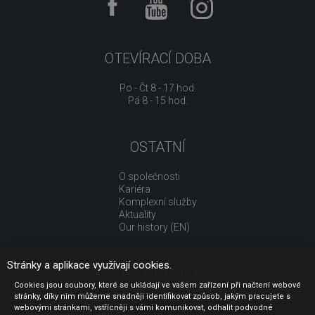
OTEVÍRACÍ DOBA
Po - Čt 8 - 17 hod.
Pá 8 - 15 hod.
OSTATNÍ
O společnosti
Kariéra
Komplexní služby
Aktuality
Our history (EN)
Stránky a aplikace využívají cookies.
UŽITEČNÉ ODKAZY
Cookies jsou soubory, které se ukládají ve vašem zařízení při načtení webové
stránky, díky nim můžeme snadněji identifikovat způsob, jakým pracujete s
Jak nakupovat
webovými stránkami, vstřícněji s vámi komunikovat, odhalit podvodné