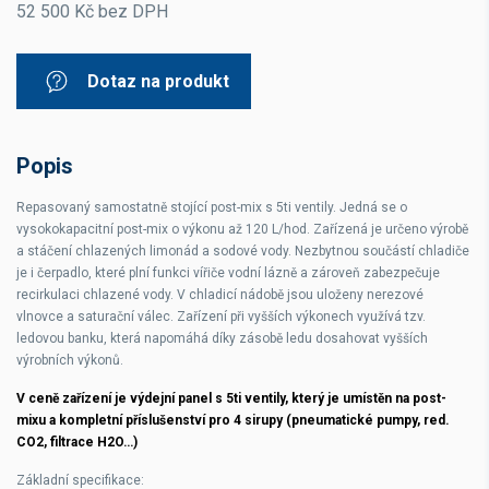
52 500 Kč bez DPH
Dotaz na produkt
Popis
Repasovaný samostatně stojící post-mix s 5ti ventily. Jedná se o
vysokokapacitní post-mix o výkonu až 120 L/hod. Zařízená je určeno výrobě
a stáčení chlazených limonád a sodové vody. Nezbytnou součástí chladiče
je i čerpadlo, které plní funkci vířiče vodní lázně a zároveň zabezpečuje
recirkulaci chlazené vody. V chladicí nádobě jsou uloženy nerezové
vlnovce a saturační válec. Zařízení při vyšších výkonech využívá tzv.
ledovou banku, která napomáhá díky zásobě ledu dosahovat vyšších
výrobních výkonů.
V ceně zařízení je výdejní panel s 5ti ventily, který je umístěn na post-
mixu a kompletní příslušenství pro 4 sirupy (pneumatické pumpy, red.
CO2, filtrace H2O…)
Základní specifikace: