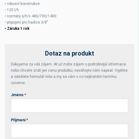
• robusní konstrukce
• 120 l/h
• rozměry š/h/v 480/700/1400
• připojení pro hadice 3/8"
• Záruka 1 rok
Dotaz na produkt
Děkujeme za váš zájem. Ať už máte zájem o podrobnější informace
nebo chcete znát jen cenu produktu, neváhejte nám napsat. Vyplňte
a odešlete formulář níže a my se vám v co nejkratším termínu
ozveme.
Jméno
*
Příjmení
*