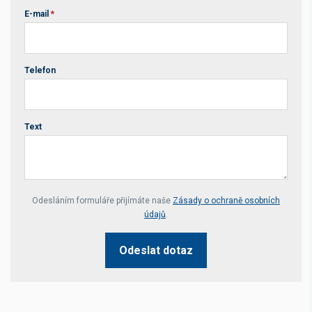
E-mail
*
Telefon
Text
Your website *
Odesláním formuláře přijímáte naše
Zásady o ochraně osobních
údajů
.
Odeslat dotaz