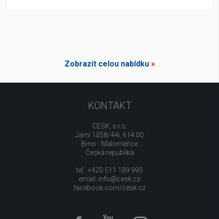
Zobrazit celou nabídku
»
KONTAKT
CESK, s.r.o.
Jarní 1058/44i, 614 00
Brno - Maloměřice
Česká republika
tel.: +420 511 189 990
email:
info@cesk.cz
facebook.com/cesk.cz