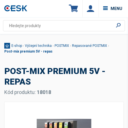
MENU
E-shop
›
Výčepní technika
›
POSTMIX
›
Repasované POSTMIX
›
Post-mix premium 5V - repas
POST-MIX PREMIUM 5V -
REPAS
Kód produktu:
18018