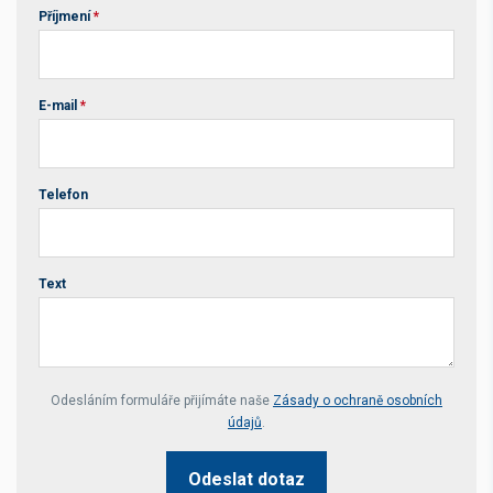
Příjmení
*
E-mail
*
Telefon
Text
Your website *
Odesláním formuláře přijímáte naše
Zásady o ochraně osobních
údajů
.
Odeslat dotaz