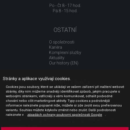
Po - Čt 8 - 17 hod.
Pá 8 - 15 hod.
OSTATNÍ
O společnosti
Kariéra
Komplexní služby
Aktuality
Our history (EN)
Stránky a aplikace využívají cookies.
UŽITEČNÉ ODKAZY
Cookies jsou soubory, které se ukládají ve vašem zařízení při načtení webové
stránky, díky nim můžeme snadněji identifikovat způsob, jakým pracujete s
Jak nakupovat
webovými stránkami, vstřícněji s vámi komunikovat, odhalit podvodné
Obchodní podmínky
chování nebo cílit marketingové aktivity. Typy cookies a podrobnější
GDPR - ochrana osobních údajů
informace naleznete popsané níže, můžete si zde zvolit svou preferovanou
Profil zadavatele
variantu. Souhlas můžete kdykoliv změnit nebo zrušit. Další podrobnosti
Sdělení před uzavřením kupní smlouvy pro spotřebitele
naleznete v
zásadách ochrany soukromí společnosti Google
.
Poučení o odstoupení od smlouvy pro spotřebitele dle nař. vl.
č. 363/2013 Sb.