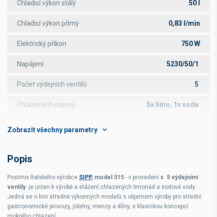
Chladicí výkon stálý
50 l
Chladicí výkon přímý
0,83 l/min
Elektrický příkon
750 W
Napájení
5230/50/1
Počet výdejních ventilů
5
Chlazených nápojů
5x limo, 1x soda
Čas potřebný k nachlazení vany
35 min
Provedení
nerez
Popis
Rozměry s ventily čelně
352x696x416 mm
Postmix Italského výrobce
SIPP
, model 515
- v provedení
s 5 výdejními
Rozměry s ventily ze strany
516x532x416 mm
ventily
je určen k výrobě a stáčení chlazených limonád a sodové vody.
Jedná se o linii středně výkonných modelů s objemem výroby pro střední
gastronomické provozy, jídelny, menzy a dílny, s klasickou koncepcí
mokrého chlazení.