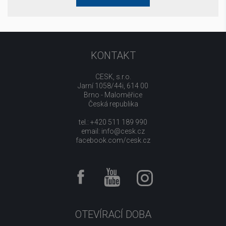
KONTAKT
CESK, s.r.o.
Jarní 1058/44i, 614 00
Brno - Maloměřice
Česká republika
tel.: +420 511 189 990
email:
info@cesk.cz
facebook.com/cesk.cz
OTEVÍRACÍ DOBA