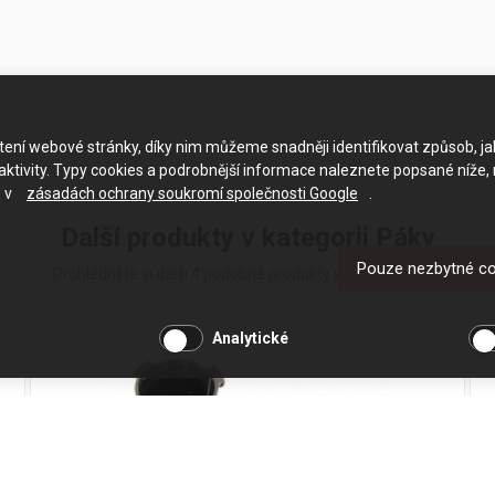
ačtení webové stránky, díky nim můžeme snadněji identifikovat způsob, j
ktivity. Typy cookies a podrobnější informace naleznete popsané níže,
e v
zásadách ochrany soukromí společnosti Google
.
Další produkty v kategorii Páky
Pouze nezbytné c
Prohlédněte si další 4 podobné produkty v kategorii Páky
Analytické