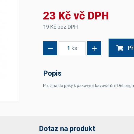
Dávkovače vody
Páky
Sítka
23 Kč vč DPH
Transportní vozíky
Hadičky do mlékovek
Nádoby na vodu
Hrnce a pánve
Nádoby na sedlinu
Odkapní mřížky
19 Kč bez DPH
Násypky kávy
Př
1
ks
Kuchyňské pomůcky
Popis
Pružina do páky k pákovým kávovarům DeLongh
Sanitace
Sanitační technika
Čistící prostředky
Náhradní díly
Dotaz na produkt