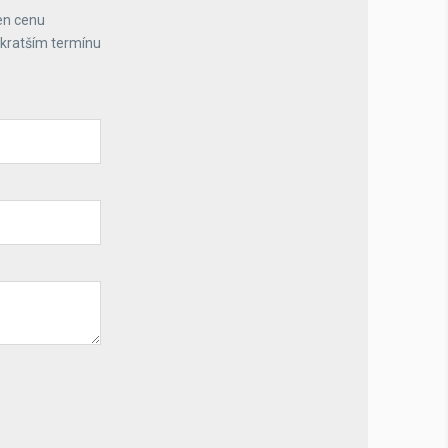
en cenu
jkratším termínu