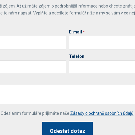
 zájem. Ať už máte zájem o podrobnější informace nebo chcete znát j
ejte nám napsat. Vyplňte a odešlete formulář níže a my se vám v co ne
E-mail
*
Telefon
*
Odesláním formuláře přijímáte naše
Zásady o ochraně osobních údajů
.
Odeslat dotaz