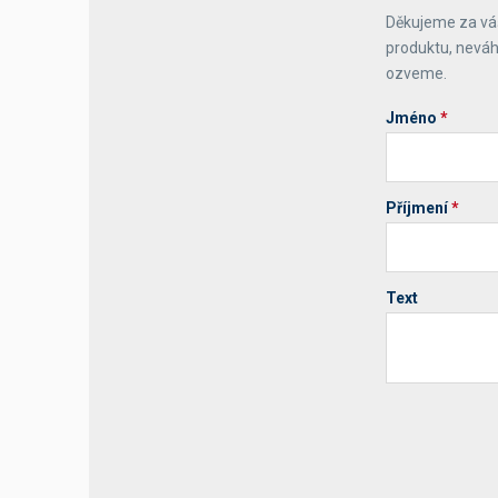
Děkujeme za váš
Výčepní stoly a desky
produktu, neváh
ozveme.
Jméno
*
Příjmení
*
Text
Your website 