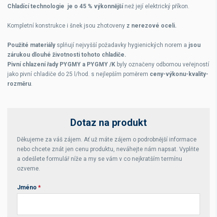
Chladící technologie je o 45 % výkonnější
než její elektrický příkon.
Kompletní konstrukce i šnek jsou zhotoveny
z nerezové oceli.
Použité materiály
splňují nejvyšší požadavky hygienických norem a
jsou
zárukou dlouhé životnosti tohoto chladiče.
Pivní chlazení řady PYGMY a PYGMY /K
byly označeny odbornou veřejností
jako pivní chladiče do 25 l/hod. s nejlepším poměrem
ceny-výkonu-kvality-
rozměru
.
Dotaz na produkt
Děkujeme za váš zájem. Ať už máte zájem o podrobnější informace
nebo chcete znát jen cenu produktu, neváhejte nám napsat. Vyplňte
a odešlete formulář níže a my se vám v co nejkratším termínu
ozveme.
Jméno
*