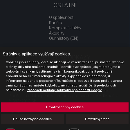
OSTATNÍ
O společnosti
Kariéra
Komplexní služby
Aktuality
Our history (EN)
Stránky a aplikace využívají cookies.
UŽITEČNÉ ODKAZY
Cookies jsou soubory, které se ukládají ve vašem zařízení při načtení webové
stránky, díky nim můžeme snadněji identifikovat způsob, jakým pracujete s
Jak nakupovat
webovými stránkami, vstřícněji s vámi komunikovat, odhalit podvodné
Obchodní podmínky
chování nebo cílit marketingové aktivity. Typy cookies a podrobnější
GDPR - ochrana osobních údajů
informace naleznete popsané níže, můžete si zde zvolit svou preferovanou
Profil zadavatele
variantu. Souhlas můžete kdykoliv změnit nebo zrušit. Další podrobnosti
naleznete v
Sdělení před uzavřením kupní smlouvy pro spotřebitele
zásadách ochrany soukromí společnosti Google
.
Poučení o odstoupení od smlouvy pro spotřebitele dle nař. vl.
č. 363/2013 Sb.
Doprava
Povolit všechny cookies
Platba
Vrácení zboží
Pouze nezbytné cookies
Potvrdit vybrané
Povinná publicita