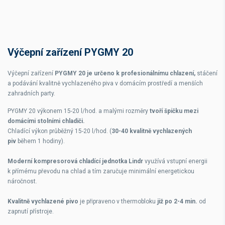
Výčepní zařízení PYGMY 20
Výčepní zařízení
PYGMY 20 je určeno k profesionálnímu chlazení,
stáčení
a podávání kvalitně vychlazeného piva v domácím prostředí a menších
zahradních party.
PYGMY 20 výkonem 15-20 l/hod. a malými rozměry
tvoří špičku mezi
domácími stolními chladiči.
Chladící výkon průběžný 15-20 l/hod. (
30-40 kvalitně vychlazených
piv
během 1 hodiny).
Moderní kompresorová chladící jednotka Lindr
využívá vstupní energii
k přímému převodu na chlad a tím zaručuje minimální energetickou
náročnost.
Kvalitně vychlazené pivo
je připraveno v thermobloku
již po 2-4 min.
od
zapnutí přístroje.