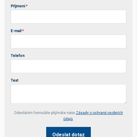
Příjmení
*
E-mail
*
Telefon
Text
Your website *
Odesláním formuláře přijímáte naše
Zásady o ochraně osobních
údajů
.
Odeslat dotaz