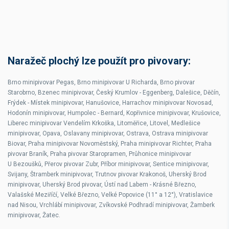
Naražeč plochý lze použít pro pivovary:
Brno minipivovar Pegas, Brno minipivovar U Richarda, Brno pivovar
Starobrno, Bzenec minipivovar, Český Krumlov - Eggenberg, Dalešice, Děčín,
Frýdek - Místek minipivovar, Hanušovice, Harrachov minipivovar Novosad,
Hodonín minipivovar, Humpolec - Bernard, Kopřivnice minipivovar, Krušovice,
Liberec minipivovar Vendelím Krkoška, Litoměřice, Litovel, Medlešice
minipivovar, Opava, Oslavany minipivovar, Ostrava, Ostrava minipivovar
Biovar, Praha minipivovar Novoměstský, Praha minipivovar Richter, Praha
pivovar Braník, Praha pivovar Staropramen, Průhonice minipivovar
U Bezoušků, Přerov pivovar Zubr, Příbor minipivovar, Sentice minipivovar,
Svijany, Štramberk minipivovar, Trutnov pivovar Krakonoš, Uherský Brod
minipivovar, Uherský Brod pivovar, Ústí nad Labem - Krásné Březno,
Valašské Meziříčí, Velké Březno, Velké Popovice (11° a 12°), Vratislavice
nad Nisou, Vrchlábí minipivovar, Zvíkovské Podhradí minipivovar, Žamberk
minipivovar, Žatec.