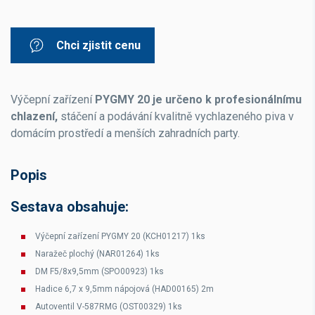
Chci zjistit cenu
Výčepní zařízení
PYGMY 20 je určeno k profesionálnímu
chlazení,
stáčení a podávání kvalitně vychlazeného piva v
domácím prostředí a menších zahradních party.
Popis
Sestava obsahuje:
Výčepní zařízení PYGMY 20 (KCH01217) 1ks
Naražeč plochý (NAR01264) 1ks
DM F5/8x9,5mm (SPO00923) 1ks
Hadice 6,7 x 9,5mm nápojová (HAD00165) 2m
Autoventil V-587RMG (OST00329) 1ks