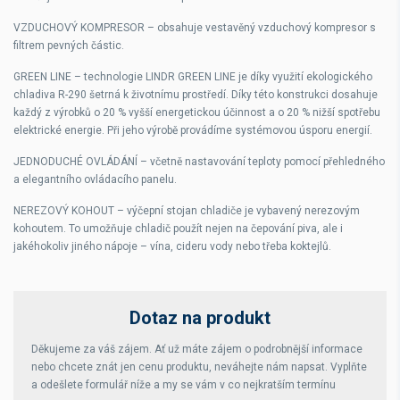
VZDUCHOVÝ KOMPRESOR – obsahuje vestavěný vzduchový kompresor s
filtrem pevných částic.
GREEN LINE – technologie LINDR GREEN LINE je díky využití ekologického
chladiva R-290 šetrná k životnímu prostředí. Díky této konstrukci dosahuje
každý z výrobků o 20 % vyšší energetickou účinnost a o 20 % nižší spotřebu
elektrické energie. Při jeho výrobě provádíme systémovou úsporu energií.
JEDNODUCHÉ OVLÁDÁNÍ – včetně nastavování teploty pomocí přehledného
a elegantního ovládacího panelu.
NEREZOVÝ KOHOUT – výčepní stojan chladiče je vybavený nerezovým
kohoutem. To umožňuje chladič použít nejen na čepování piva, ale i
jakéhokoliv jiného nápoje – vína, cideru vody nebo třeba koktejlů.
Dotaz na produkt
Děkujeme za váš zájem. Ať už máte zájem o podrobnější informace
nebo chcete znát jen cenu produktu, neváhejte nám napsat. Vyplňte
a odešlete formulář níže a my se vám v co nejkratším termínu