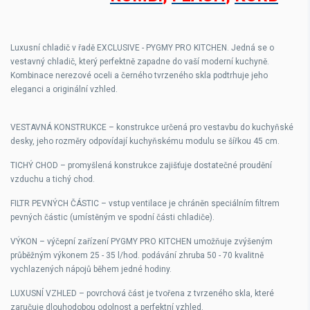
Luxusní chladič v řadě EXCLUSIVE - PYGMY PRO KITCHEN. Jedná se o
vestavný chladič, který perfektně zapadne do vaší moderní kuchyně.
Kombinace nerezové oceli a černého tvrzeného skla podtrhuje jeho
eleganci a originální vzhled.
VESTAVNÁ KONSTRUKCE – konstrukce určená pro vestavbu do kuchyňské
desky, jeho rozměry odpovídají kuchyňskému modulu se šířkou 45 cm.
TICHÝ CHOD – promyšlená konstrukce zajišťuje dostatečné proudění
vzduchu a tichý chod.
FILTR PEVNÝCH ČÁSTIC – vstup ventilace je chráněn speciálním filtrem
pevných částic (umístěným ve spodní části chladiče).
VÝKON – výčepní zařízení PYGMY PRO KITCHEN umožňuje zvýšeným
průběžným výkonem 25 - 35 l/hod. podávání zhruba 50 - 70 kvalitně
vychlazených nápojů během jedné hodiny.
LUXUSNÍ VZHLED – povrchová část je tvořena z tvrzeného skla, které
zaručuje dlouhodobou odolnost a perfektní vzhled.