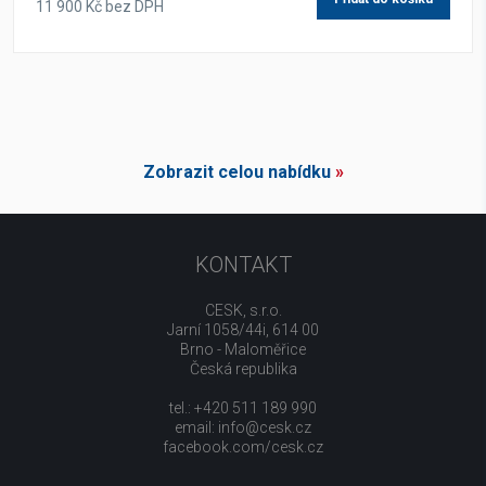
11 900 Kč bez DPH
Zobrazit celou nabídku
»
KONTAKT
CESK, s.r.o.
Jarní 1058/44i, 614 00
Brno - Maloměřice
Česká republika
tel.: +420 511 189 990
email:
info@cesk.cz
facebook.com/cesk.cz