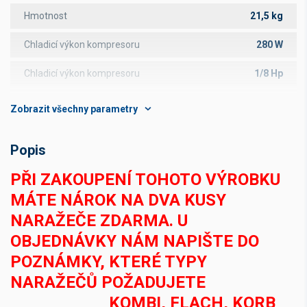
Hmotnost
21,5 kg
Chladicí výkon kompresoru
280 W
Chladicí výkon kompresoru
1/8 Hp
Průběžný chladící výkon
25 l/h
Tepelný spád
10 °C
Popis
Délka chladicích smyček
11,5 m
PŘI ZAKOUPENÍ TOHOTO VÝROBKU
Příkon
322 W
MÁTE NÁROK NA DVA KUSY
NARAŽEČE ZDARMA. U
Jmenovitý proud
1,40 A
OBJEDNÁVKY NÁM NAPIŠTE DO
Napětí
220-240 V
POZNÁMKY, KTERÉ TYPY
Počet kohoutů
1
NARAŽEČŮ POŽADUJETE
KOMBI
,
FLACH
,
KORB
Průměr chladící smyčky
7x8 mm