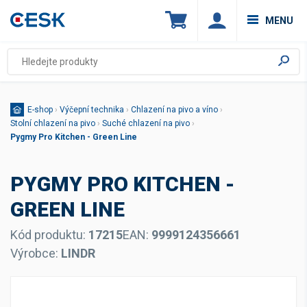
MENU
E-shop
›
Výčepní technika
›
Chlazení na pivo a víno
›
Stolní chlazení na pivo
›
Suché chlazení na pivo
›
Pygmy Pro Kitchen - Green Line
PYGMY PRO KITCHEN -
GREEN LINE
Kód produktu:
17215
EAN:
9999124356661
Výrobce:
LINDR