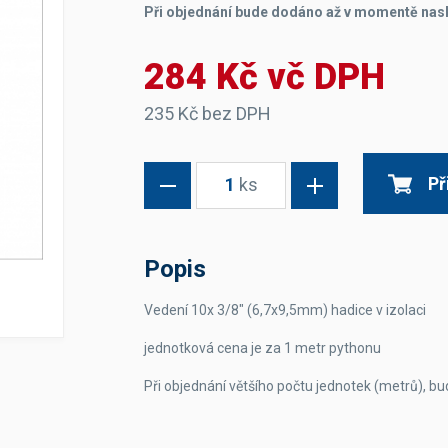
Při objednání bude dodáno až v momentě nas
Dávkovače vody
Páky
Sítka
Transportní vozíky
Hadičky do mlékovek
Nádoby na vodu
Hrnce a pánve
284 Kč vč DPH
Nádoby na sedlinu
Odkapní mřížky
Násypky kávy
235 Kč bez DPH
Kuchyňské pomůcky
Př
1
ks
Popis
Vedení 10x 3/8"
(6,7x9,5mm)
hadice v izolaci
Sanitace
Sanitační technika
jednotková cena je za 1 metr pythonu
Čistící prostředky
Náhradní díly
Při objednání většího počtu jednotek (metrů), b