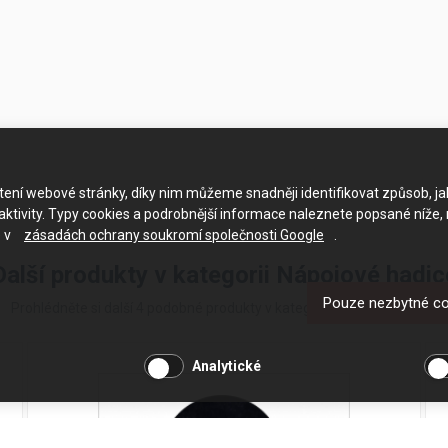
ačtení webové stránky, díky nim můžeme snadněji identifikovat způsob, j
ktivity. Typy cookies a podrobnější informace naleznete popsané níže,
e v
zásadách ochrany soukromí společnosti Google
.
Další produkty v kategorii Nápojové hadic
Pouze nezbytné c
Prohlédněte si další 4 podobné produkty v kategorii Nápojové hadice
Analytické