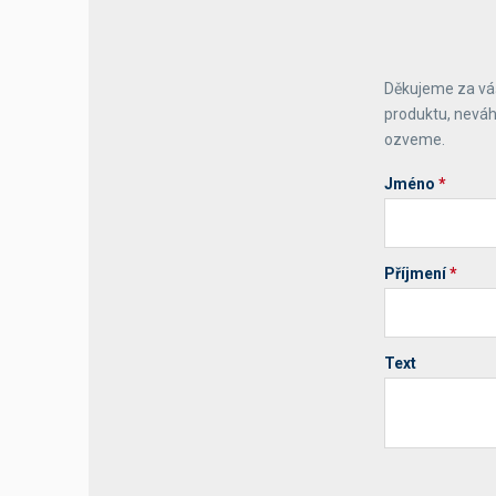
Výčepní stoly a desky
Děkujeme za váš
produktu, neváh
ozveme.
Jméno
*
Příjmení
*
Text
Your website 