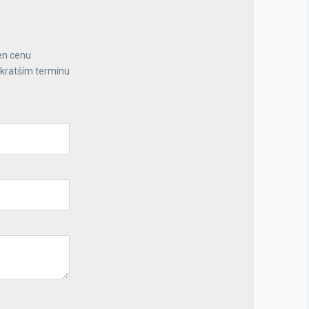
en cenu
jkratším termínu