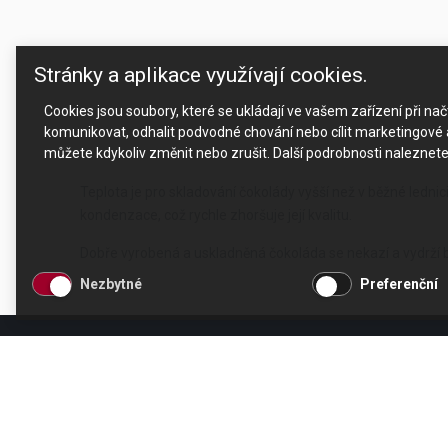
Stránky a aplikace využívají cookies.
Cookies jsou soubory, které se ukládají ve vašem zařízení při n
komunikovat, odhalit podvodné chování nebo cílit marketingové a
můžete kdykoliv změnit nebo zrušit. Další podrobnosti naleznet
Teplota je pro skladování čokolády vyšší než v běžné lednic
kondenzace, což rychle zhoršuje její kvalitu.
Dobře vyrobená a uskladněná čokoláda se nekazí a vydrží b
Nezbytné
Preferenční
KONTAKT
OTEVÍRACÍ DOBA
CESK, s.r.o.
Po - Čt 8 - 17 hod.
Jarní 1058/44i, 614 00
Pá 8 - 15 hod.