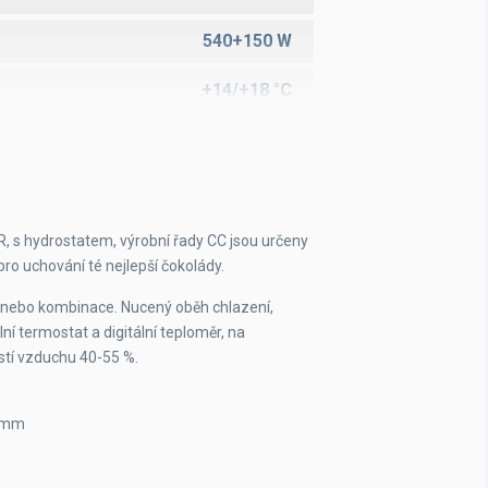
540+150 W
+14/+18 °C
40-55 %
6
700x400 mm
R, s hydrostatem, výrobní řady CC jsou určeny
ro uchování té nejlepší čokolády.
528 l
i, nebo kombinace. Nucený oběh chlazení,
lní termostat a digitální teploměr, na
stí vzduchu 40-55 %.
0 mm