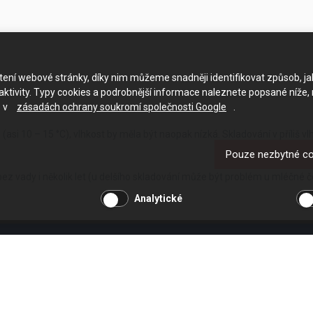
ačtení webové stránky, díky nim můžeme snadněji identifikovat způsob, j
ktivity. Typy cookies a podrobnější informace naleznete popsané níže,
e v
zásadách ochrany soukromí společnosti Google
.
i (asi 10 – 15 °C), vlhkost by měla být naopak nízká. Skladování v příliš
Pouze nezbytné c
ez vady i několik let (u delšího skladování může být problém u mléčné 
Analytické
OSTATNÍ
UŽITEČNÉ O
O společnosti
Jak nakupovat
Kariéra
Obchodní podmínk