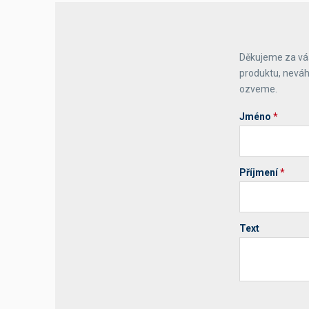
Děkujeme za váš
produktu, neváh
ozveme.
Jméno
*
Příjmení
*
Text
Your website 