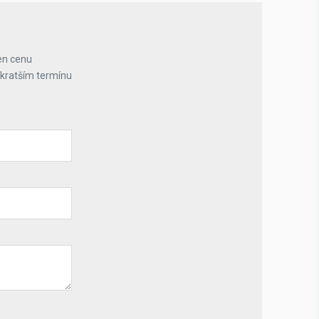
en cenu
jkratším termínu