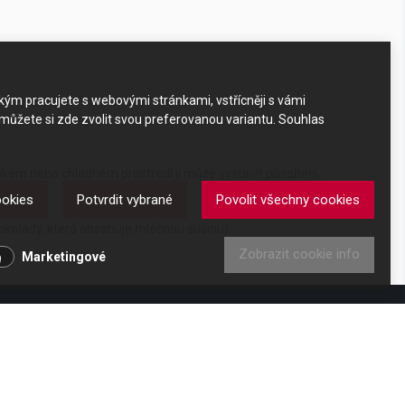
akým pracujete s webovými stránkami, vstřícněji s vámi
 můžete si zde zvolit svou preferovanou variantu. Souhlas
 vlhkém nebo chladném prostředí ji může vystavit působení
ookies
Potvrdit vybrané
Povolit všechny cookies
čokolády, která obsahuje mléčnou sušinu).
Zobrazit cookie info
Marketingové
DKAZY
y