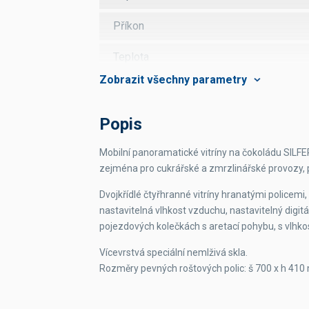
Příkon
Teplota
Vlhkost
Počet polic
Popis
Rozměr police
Mobilní panoramatické vitríny na čokoládu SILFE
zejména pro cukrářské a zmrzlinářské provozy, p
Objem
Dvojkřídlé čtyřhranné vitríny hranatými policem
nastavitelná vlhkost vzduchu, nastavitelný digitá
pojezdových kolečkách s aretací pohybu, s vlhko
Vícevrstvá speciální nemlživá skla.
Rozměry pevných roštových polic: š 700 x h 41