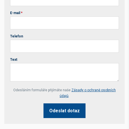
E-mail
*
Telefon
Text
Your website *
Odesláním formuláře přijímáte naše
Zásady o ochraně osobních
údajů
.
Odeslat dotaz