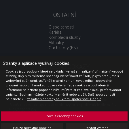
OSTATNÍ
O společnosti
Kariéra
Komplexní služby
Aktuality
Our history (EN)
Stránky a aplikace využívají cookies.
UŽITEČNÉ ODKAZY
Cookies jsou soubory, které se ukládají ve vašem zařízení při načtení webové
stránky, díky nim můžeme snadněji identifikovat způsob, jakým pracujete s
Jak nakupovat
webovými stránkami, vstřícněji s vámi komunikovat, odhalit podvodné
Obchodní podmínky
chování nebo cílit marketingové aktivity. Typy cookies a podrobnější
GDPR - ochrana osobních údajů
informace naleznete popsané níže, můžete si zde zvolit svou preferovanou
Profil zadavatele
variantu. Souhlas můžete kdykoliv změnit nebo zrušit. Další podrobnosti
naleznete v
Sdělení před uzavřením kupní smlouvy pro spotřebitele
zásadách ochrany soukromí společnosti Google
.
Poučení o odstoupení od smlouvy pro spotřebitele dle nař. vl.
č. 363/2013 Sb.
Doprava
Povolit všechny cookies
Platba
Vrácení zboží
Pouze nezbytné cookies
Potvrdit vybrané