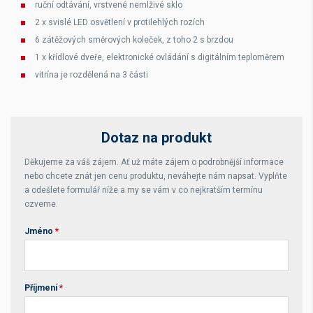
ruční odtávání, vrstvené nemlživé sklo
2 x svislé LED osvětlení v protilehlých rozích
6 zátěžových směrových koleček, z toho 2 s brzdou
1 x křídlové dveře, elektronické ovládání s digitálním teploměrem
vitrína je rozdělená na 3 části
Dotaz na produkt
Děkujeme za váš zájem. Ať už máte zájem o podrobnější informace
nebo chcete znát jen cenu produktu, neváhejte nám napsat. Vyplňte
a odešlete formulář níže a my se vám v co nejkratším termínu
ozveme.
Jméno
*
Příjmení
*