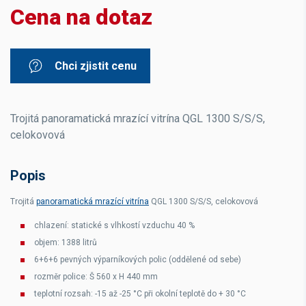
Cena na dotaz
Chci zjistit cenu
Trojitá panoramatická mrazící vitrína QGL 1300 S/S/S,
celokovová
Popis
Trojitá
panoramatická mrazící vitrína
QGL 1300 S/S/S, celokovová
chlazení: statické s vlhkostí vzduchu 40 %
objem: 1388 litrů
6+6+6 pevných výparníkových polic (oddělené od sebe)
rozměr police: Š 560 x H 440 mm
teplotní rozsah: -15 až -25 °C při okolní teplotě do + 30 °C