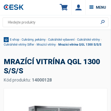
MENU
E-shop
›
Cukrárny, pekárny
›
Cukrářské vybavení
›
Cukrářské vitríny
›
Cukrářské vitríny Silfer
›
Mrazící vitríny
›
Mrazící vitrína QGL 1300 S/S/S
MRAZÍCÍ VITRÍNA QGL 1300
S/S/S
Kód produktu:
14000128