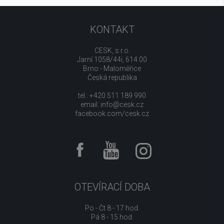
KONTAKT
CESK, s.r.o.
Jarní 1058/44i, 614 00
Brno - Maloměřice
Česká republika
tel.: +420 511 189 990
email:
info@cesk.cz
facebook.com/cesk.cz
OTEVÍRACÍ DOBA
Po - Čt 8 - 17 hod.
Pá 8 - 15 hod.