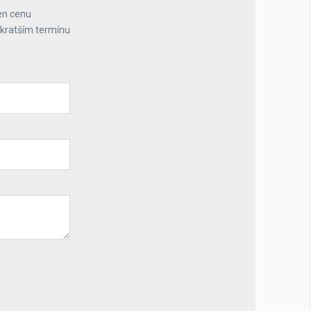
en cenu
jkratším termínu