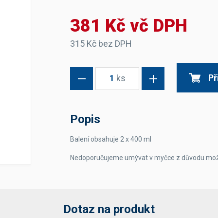
Dávkovače vody
Páky
Sítka
381 Kč vč DPH
Transportní vozíky
Hadičky do mlékovek
Nádoby na vodu
Hrnce a pánve
Nádoby na sedlinu
Odkapní mřížky
315 Kč bez DPH
Násypky kávy
Př
1
ks
Kuchyňské pomůcky
Popis
Balení obsahuje 2 x 400 ml
Sanitace
Nedoporučujeme umývat v myčce z důvodu možné
Sanitační technika
Čistící prostředky
Náhradní díly
Dotaz na produkt