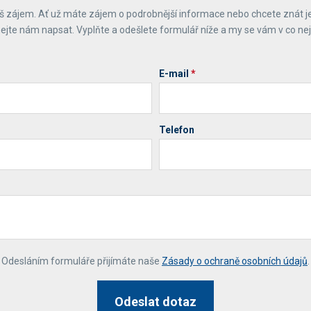
 zájem. Ať už máte zájem o podrobnější informace nebo chcete znát j
ejte nám napsat. Vyplňte a odešlete formulář níže a my se vám v co ne
E-mail
*
Telefon
*
Odesláním formuláře přijímáte naše
Zásady o ochraně osobních údajů
.
Odeslat dotaz