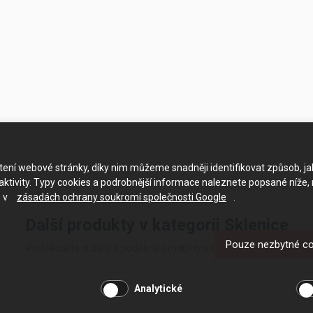
ačtení webové stránky, díky nim můžeme snadněji identifikovat způsob, j
ktivity. Typy cookies a podrobnější informace naleznete popsané níže,
e v
zásadách ochrany soukromí společnosti Google
.
Další produkty v kategorii Sklenice
Pouze nezbytné c
Prohlédněte si další 4 podobné produkty v kategorii Sklenice
Analytické