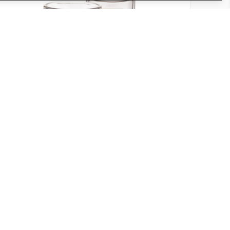
Sklenice Espresso 80ml MAXXO
Kód produktu: 016
Skladem
Objem 80 ml
189 Kč
Přidat do košíku
156 Kč bez DPH