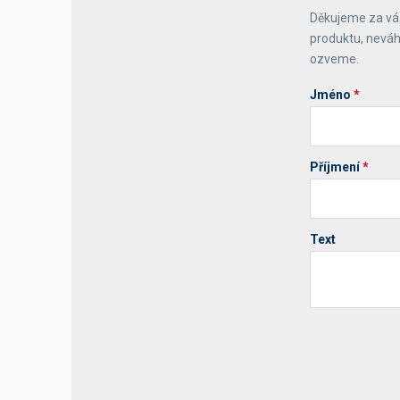
Děkujeme za váš
Výčepní stoly a desky
produktu, neváh
ozveme.
Jméno
*
Příjmení
*
Text
Your website 