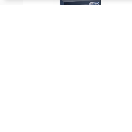
Sada sklenic DeLonghi cappuccino 6 kusů
DLSC301
Kód produktu: 5513284441
Skladem
Objem 6 x 190 ml
1 134 Kč
Přidat do košíku
937 Kč bez DPH