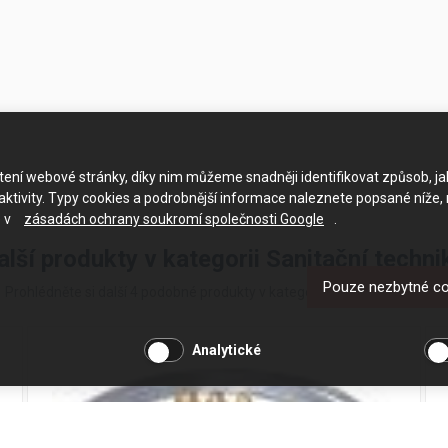
ačtení webové stránky, díky nim můžeme snadněji identifikovat způsob, j
ktivity. Typy cookies a podrobnější informace naleznete popsané níže,
e v
zásadách ochrany soukromí společnosti Google
.
alší produkty v kategorii Sanitační techni
Pouze nezbytné c
Prohlédněte si další 4 podobné produkty v kategorii Sanitační technika
Analytické