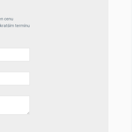
en cenu
jkratším termínu