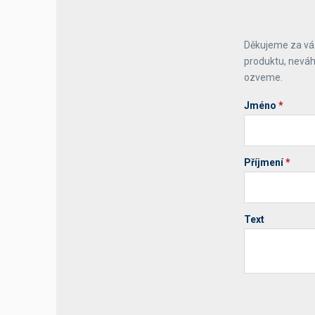
Výčepní stoly a desky
Děkujeme za váš
produktu, neváh
ozveme.
Jméno
*
Příjmení
*
Text
Your website 