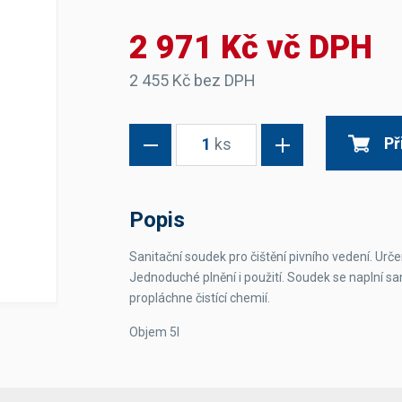
Dávkovače vody
Páky
Sítka
2 971 Kč vč DPH
Transportní vozíky
Hadičky do mlékovek
Nádoby na vodu
Hrnce a pánve
Nádoby na sedlinu
Odkapní mřížky
2 455 Kč bez DPH
Násypky kávy
Př
1
ks
Kuchyňské pomůcky
Popis
Sanitační soudek pro čištění pivního vedení. Urče
Jednoduché plnění i použití. Soudek se naplní sa
Sanitace
propláchne čistící chemií.
Sanitační technika
Čistící prostředky
Objem 5l
Náhradní díly