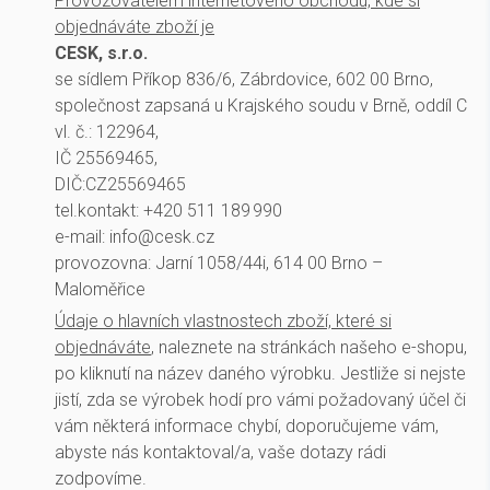
Provozovatelem internetového obchodu, kde si
objednáváte zboží je
CESK, s.r.o.
se sídlem Příkop 836/6, Zábrdovice, 602 00 Brno,
společnost zapsaná u Krajského soudu v Brně, oddíl C
vl. č.: 122964,
IČ 25569465,
DIČ:CZ25569465
tel.kontakt: +420 511 189 990
e-mail: info@cesk.cz
provozovna: Jarní 1058/44i, 614 00 Brno –
Maloměřice
Údaje o hlavních vlastnostech zboží, které si
objednáváte
, naleznete na stránkách našeho e-shopu,
po kliknutí na název daného výrobku. Jestliže si nejste
jistí, zda se výrobek hodí pro vámi požadovaný účel či
vám některá informace chybí, doporučujeme vám,
abyste nás kontaktoval/a, vaše dotazy rádi
zodpovíme.