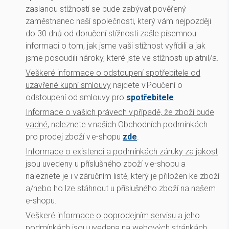
zaslanou stížností se bude zabývat pověřený
zaměstnanec naší společnosti, který vám nejpozději
do 30 dnů od doručení stížnosti zašle písemnou
informaci o tom, jak jsme vaši stížnost vyřídili a jak
jsme posoudili nároky, které jste ve stížnosti uplatnil/a.
Veškeré informace o odstoupení spotřebitele od
uzavřené kupní smlouvy
najdete v Poučení o
odstoupení od smlouvy pro
spotřebitele
.
Informace o vašich právech v případě, že zboží bude
vadné
, naleznete v našich Obchodních podmínkách
pro prodej zboží v e-shopu
zde
.
Informace o existenci a podmínkách záruky za jakost
jsou uvedeny u příslušného zboží v e-shopu a
naleznete je i v záručním listě, který je přiložen ke zboží
a/nebo ho lze stáhnout u příslušného zboží na našem
e-shopu.
Veškeré
informace o poprodejním servisu a jeho
podmínkách
jsou uvedena na webových stránkách