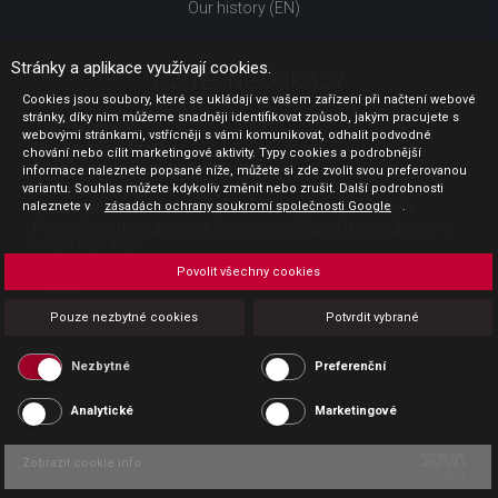
Our history (EN)
Stránky a aplikace využívají cookies.
UŽITEČNÉ ODKAZY
Cookies jsou soubory, které se ukládají ve vašem zařízení při načtení webové
stránky, díky nim můžeme snadněji identifikovat způsob, jakým pracujete s
Jak nakupovat
webovými stránkami, vstřícněji s vámi komunikovat, odhalit podvodné
Obchodní podmínky
chování nebo cílit marketingové aktivity. Typy cookies a podrobnější
GDPR - ochrana osobních údajů
informace naleznete popsané níže, můžete si zde zvolit svou preferovanou
Profil zadavatele
variantu. Souhlas můžete kdykoliv změnit nebo zrušit. Další podrobnosti
naleznete v
Sdělení před uzavřením kupní smlouvy pro spotřebitele
zásadách ochrany soukromí společnosti Google
.
Poučení o odstoupení od smlouvy pro spotřebitele dle nař. vl.
č. 363/2013 Sb.
Doprava
Povolit všechny cookies
Platba
Vrácení zboží
Pouze nezbytné cookies
Potvrdit vybrané
Povinná publicita
Nezbytné
Preferenční
Analytické
Marketingové
Zobrazit cookie info
Copyright CESK 2026 |
Mapa webu