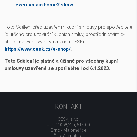
event=main.home2.show
Toto Sdělení před uzavřením kupní smlouvy pro spotřebitele
je určeno pro uzavírání kupních smluv, prostřednictvím e-
shopu na webových stránkách CESKu
https://www.cesk.cz/e-shop/
.
Toto Sdělení je platné a účinné pro všechny kupní
smlouvy uzavřené se spotřebiteli od 6.1.2023.
KONTAKT
CESK, s.r.o.
Jarní 1058/44i, 614 00
Brno - Maloměřice
Česká republika