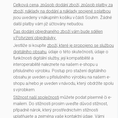
Celková cena, způsob dodání zboží, způsob platby za
zboží, náklady na dodání a náklady spojené s platbou
jsou uvedeny v nákupním košíku v části Souhrn. Žádné
další platby vám již účtovány nebudou.
Čas dodání objednaného zboží vám bude sdělen
v Potvrzení objednávky.
Jestliže si koupíte
zboží, které je propojeno se službou
digitálního obsahu
, údaje o této skutečnosti, údaje o
funkčnosti digitální služby, její kompatibilitě a
interoperabilitě naleznete na našem e-shopu u
příslušného výrobku. Postup pro stažení digitálního
obsahu je uveden u příslušného výrobku na našem e-
shopu a/nebo je uveden v návodu, který obdržíte spolu
s výrobkem.
Stížnost naší společnosti
můžete podat písemně či e-
mailem. Do stížnosti prosím uveďte důvod stížnost,
případně nárok, který prostřednictvím stížnosti
uplatňujete a zejména vaše kontaktní údaje. Vámi