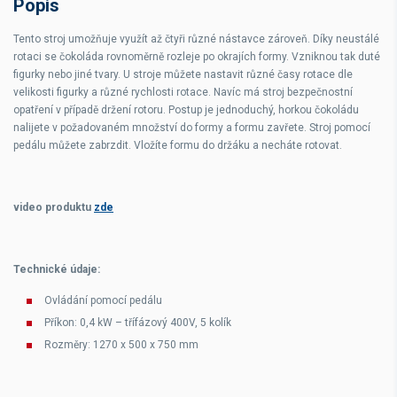
Popis
Tento stroj umožňuje využít až čtyři různé nástavce zároveň. Díky neustálé
rotaci se čokoláda rovnoměrně rozleje po okrajích formy. Vzniknou tak duté
figurky nebo jiné tvary. U stroje můžete nastavit různé časy rotace dle
velikosti figurky a různé rychlosti rotace. Navíc má stroj bezpečnostní
opatření v případě držení rotoru. Postup je jednoduchý, horkou čokoládu
nalijete v požadovaném množství do formy a formu zavřete. Stroj pomocí
pedálu můžete zabrzdit. Vložíte formu do držáku a necháte rotovat.
video produktu
zde
Technické údaje:
Ovládání pomocí pedálu
Příkon: 0,4 kW – třífázový 400V, 5 kolík
Rozměry: 1270 x 500 x 750 mm