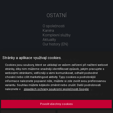
OSTATNÍ
O společnosti
Kariéra
Komplexní služby
Aktuality
Our history (EN)
Stránky a aplikace využívají cookies.
UŽITEČNÉ ODKAZY
Cookies jsou soubory, které se ukládají ve vašem zařízení při načtení webové
stránky, díky nim můžeme snadněji identifikovat způsob, jakým pracujete s
Jak nakupovat
webovými stránkami, vstřícněji s vámi komunikovat, odhalit podvodné
Obchodní podmínky
chování nebo cílit marketingové aktivity. Typy cookies a podrobnější
GDPR - ochrana osobních údajů
informace naleznete popsané níže, můžete si zde zvolit svou preferovanou
Profil zadavatele
variantu. Souhlas můžete kdykoliv změnit nebo zrušit. Další podrobnosti
Sdělení před uzavřením kupní smlouvy pro spotřebitele
naleznete v
zásadách ochrany soukromí společnosti Google
.
Poučení o odstoupení od smlouvy pro spotřebitele dle nař. vl.
č. 363/2013 Sb.
Doprava
Povolit všechny cookies
Platba
Vrácení zboží