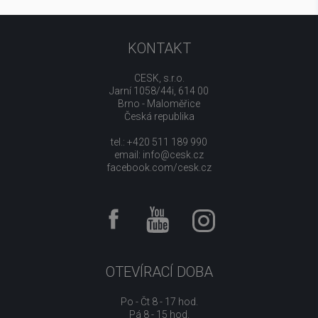
KONTAKT
CESK, s.r.o.
Jarní 1058/44i, 614 00
Brno - Maloměřice
Česká republika
tel.: +420 511 189 990
email:
info@cesk.cz
facebook.com/cesk.cz
OTEVÍRACÍ DOBA
Po - Čt 8 - 17 hod.
Pá 8 - 15 hod.