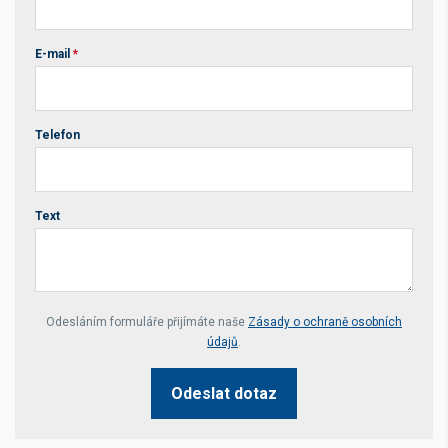
E-mail
*
Telefon
Text
Your website *
Odesláním formuláře přijímáte naše
Zásady o ochraně osobních
údajů
.
Odeslat dotaz