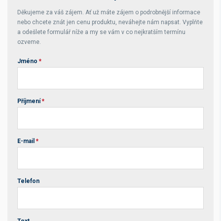
Děkujeme za váš zájem. Ať už máte zájem o podrobnější informace
nebo chcete znát jen cenu produktu, neváhejte nám napsat. Vyplňte
a odešlete formulář níže a my se vám v co nejkratším termínu
ozveme.
Jméno
*
Příjmení
*
E-mail
*
Telefon
Text