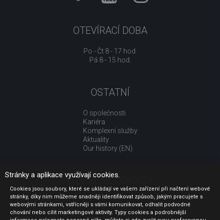
OTEVÍRACÍ DOBA
Po - Čt 8 - 17 hod.
Pá 8 - 15 hod.
OSTATNÍ
O společnosti
Kariéra
Komplexní služby
Aktuality
Our history (EN)
Stránky a aplikace využívají cookies.
UŽITEČNÉ ODKAZY
Cookies jsou soubory, které se ukládají ve vašem zařízení při načtení webové
stránky, díky nim můžeme snadněji identifikovat způsob, jakým pracujete s
Jak nakupovat
webovými stránkami, vstřícněji s vámi komunikovat, odhalit podvodné
Obchodní podmínky
chování nebo cílit marketingové aktivity. Typy cookies a podrobnější
GDPR - ochrana osobních údajů