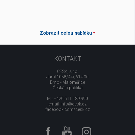
Zobrazit celou nabídku
»
KONTAKT
CESK, s.r.o.
Jarní 1058/44i, 614 00
Brno - Maloměřice
Česká republika
tel.: +420 511 189 990
email:
info@cesk.cz
facebook.com/cesk.cz