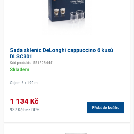
Sada sklenic DeLonghi cappuccino 6 kusů
DLSC301
Kód produktu: 5513284441
Skladem
Objem 6 x 190 ml
1 134 Kč
Přidat do košíku
937 Kč bez DPH