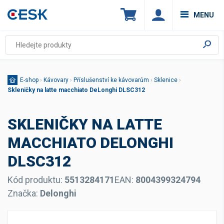
MENU
E-shop
›
Kávovary
›
Příslušenství ke kávovarům
›
Sklenice
›
Skleničky na latte macchiato DeLonghi DLSC312
SKLENIČKY NA LATTE
MACCHIATO DELONGHI
DLSC312
Kód produktu:
5513284171
EAN:
8004399324794
Značka:
Delonghi