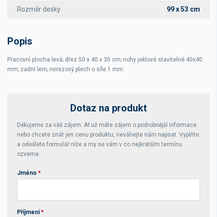
Rozměr desky
99 x 53 cm
Popis
Pracovní plocha levá; dřez 50 x 40 x 30 cm; nohy jeklové stavitelné 40x40
mm; zadní lem; nerezový plech o síle 1 mm.
Dotaz na produkt
Děkujeme za váš zájem. Ať už máte zájem o podrobnější informace
nebo chcete znát jen cenu produktu, neváhejte nám napsat. Vyplňte
a odešlete formulář níže a my se vám v co nejkratším termínu
ozveme.
Jméno
*
Příjmení
*