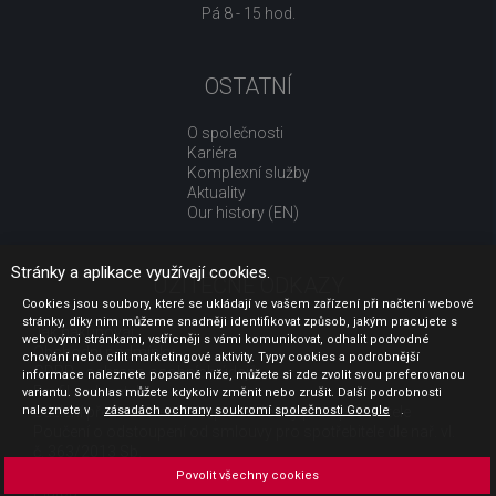
Pá 8 - 15 hod.
OSTATNÍ
O společnosti
Kariéra
Komplexní služby
Aktuality
Our history (EN)
Stránky a aplikace využívají cookies.
UŽITEČNÉ ODKAZY
Cookies jsou soubory, které se ukládají ve vašem zařízení při načtení webové
stránky, díky nim můžeme snadněji identifikovat způsob, jakým pracujete s
Jak nakupovat
webovými stránkami, vstřícněji s vámi komunikovat, odhalit podvodné
Obchodní podmínky
chování nebo cílit marketingové aktivity. Typy cookies a podrobnější
GDPR - ochrana osobních údajů
informace naleznete popsané níže, můžete si zde zvolit svou preferovanou
Profil zadavatele
variantu. Souhlas můžete kdykoliv změnit nebo zrušit. Další podrobnosti
naleznete v
Sdělení před uzavřením kupní smlouvy pro spotřebitele
zásadách ochrany soukromí společnosti Google
.
Poučení o odstoupení od smlouvy pro spotřebitele dle nař. vl.
č. 363/2013 Sb.
Doprava
Povolit všechny cookies
Platba