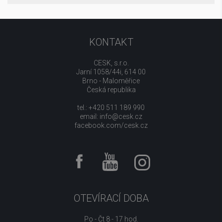
KONTAKT
CESK, s.r.o.
Jarní 1058/44i, 614 00
Brno - Maloměřice
Česká republika
tel.: +420 511 189 990
email:
info@cesk.cz
facebook.com/cesk.cz
OTEVÍRACÍ DOBA
Po - Čt 8 - 17 hod.