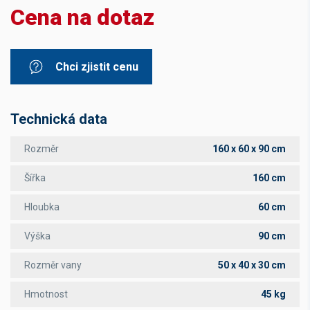
Cena na dotaz
Chci zjistit cenu
Technická data
Rozměr
160 x 60 x 90 cm
Šířka
160 cm
Hloubka
60 cm
Výška
90 cm
Rozměr vany
50 x 40 x 30 cm
Hmotnost
45 kg