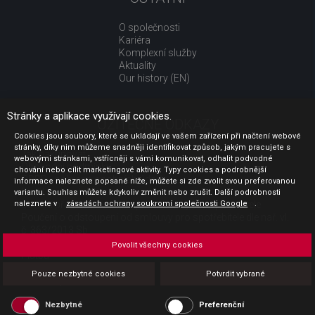
O společnosti
Kariéra
Komplexní služby
Aktuality
Our history (EN)
Stránky a aplikace využívají cookies.
UŽITEČNÉ ODKAZY
Cookies jsou soubory, které se ukládají ve vašem zařízení při načtení webové
stránky, díky nim můžeme snadněji identifikovat způsob, jakým pracujete s
Jak nakupovat
webovými stránkami, vstřícněji s vámi komunikovat, odhalit podvodné
Obchodní podmínky
chování nebo cílit marketingové aktivity. Typy cookies a podrobnější
GDPR - ochrana osobních údajů
informace naleznete popsané níže, můžete si zde zvolit svou preferovanou
Profil zadavatele
variantu. Souhlas můžete kdykoliv změnit nebo zrušit. Další podrobnosti
naleznete v
Sdělení před uzavřením kupní smlouvy pro spotřebitele
zásadách ochrany soukromí společnosti Google
.
Poučení o odstoupení od smlouvy pro spotřebitele dle nař. vl.
č. 363/2013 Sb.
Doprava
Povolit všechny cookies
Platba
Vrácení zboží
Pouze nezbytné cookies
Potvrdit vybrané
Povinná publicita
Nezbytné
Preferenční