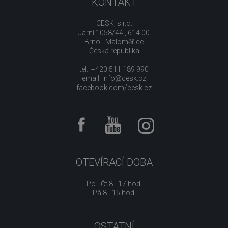
KONTAKT
CESK, s.r.o.
Jarní 1058/44i, 614 00
Brno - Maloměřice
Česká republika
tel.: +420 511 189 990
email:
info@cesk.cz
facebook.com/cesk.cz
OTEVÍRACÍ DOBA
Po - Čt 8 - 17 hod.
Pá 8 - 15 hod.
OSTATNÍ