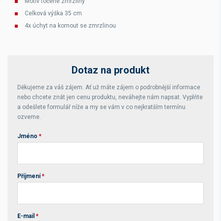
Motiv točené zmrzliny
Celková výška 35 cm
4x úchyt na kornout se zmrzlinou
Dotaz na produkt
Děkujeme za váš zájem. Ať už máte zájem o podrobnější informace
nebo chcete znát jen cenu produktu, neváhejte nám napsat. Vyplňte
a odešlete formulář níže a my se vám v co nejkratším termínu
ozveme.
Jméno
*
Příjmení
*
E-mail
*