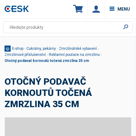
MENU
E-shop
›
Cukrárny, pekárny
›
Zmrzlinářské vybavení
›
Zmrzlinové příslušenství
›
Reklamní poutače na zmrzlinu
›
Otočný podavač kornoutů točená zmrzlina 35 cm
OTOČNÝ PODAVAČ
KORNOUTŮ TOČENÁ
ZMRZLINA 35 CM