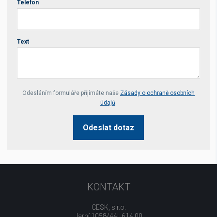
Telefon
Text
Your website *
Odesláním formuláře přijímáte naše
Zásady o ochraně osobních
údajů
.
Odeslat dotaz
KONTAKT
CESK, s.r.o.
Jarní 1058/44i, 614 00