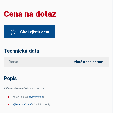
Cena na dotaz
Chci zjistit cenu
Technická data
Barva
zlatá nebo chrom
Popis
Výčepní stojany Cobra
v provedení:
nerez - zlato (
kovový výčep
)
výčepní zařízení
s 1 až 3 kohouty