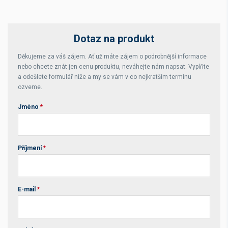
Dotaz na produkt
Děkujeme za váš zájem. Ať už máte zájem o podrobnější informace
nebo chcete znát jen cenu produktu, neváhejte nám napsat. Vyplňte
a odešlete formulář níže a my se vám v co nejkratším termínu
ozveme.
Jméno
*
Příjmení
*
E-mail
*