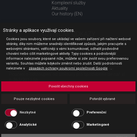
Komplexní služby
Aktuality
Our history (EN)
Stránky a aplikace využívají cookies.
UŽITEČNÉ ODKAZY
Cookies jsou soubory, které se ukládají ve vašem zařízení při načtení webové
stránky, díky nim můžeme snadněji identifikovat způsob, jakým pracujete s
Jak nakupovat
webovými stránkami, vstřícněji s vámi komunikovat, odhalit podvodné
Obchodní podmínky
chování nebo cílit marketingové aktivity. Typy cookies a podrobnější
GDPR - ochrana osobních údajů
informace naleznete popsané níže, můžete si zde zvolit svou preferovanou
Profil zadavatele
variantu. Souhlas můžete kdykoliv změnit nebo zrušit. Další podrobnosti
naleznete v
Sdělení před uzavřením kupní smlouvy pro spotřebitele
zásadách ochrany soukromí společnosti Google
.
Poučení o odstoupení od smlouvy pro spotřebitele dle nař. vl.
č. 363/2013 Sb.
Doprava
Povolit všechny cookies
Platba
Vrácení zboží
Pouze nezbytné cookies
Potvrdit vybrané
Povinná publicita
Nezbytné
Preferenční
Analytické
Marketingové