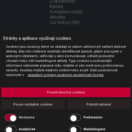
O společnosti
Kariéra
Komplexní služby
Aktuality
Our history (EN)
Stránky a aplikace využívají cookies.
UŽITEČNÉ ODKAZY
Cookies jsou soubory, které se ukládají ve vašem zařízení při načtení webové
stránky, díky nim můžeme snadněji identifikovat způsob, jakým pracujete s
Jak nakupovat
webovými stránkami, vstřícněji s vámi komunikovat, odhalit podvodné
Obchodní podmínky
chování nebo cílit marketingové aktivity. Typy cookies a podrobnější
GDPR - ochrana osobních údajů
informace naleznete popsané níže, můžete si zde zvolit svou preferovanou
Profil zadavatele
variantu. Souhlas můžete kdykoliv změnit nebo zrušit. Další podrobnosti
naleznete v
Sdělení před uzavřením kupní smlouvy pro spotřebitele
zásadách ochrany soukromí společnosti Google
.
Poučení o odstoupení od smlouvy pro spotřebitele dle nař. vl.
č. 363/2013 Sb.
Doprava
Povolit všechny cookies
Platba
Vrácení zboží
Pouze nezbytné cookies
Potvrdit vybrané
Povinná publicita
Nezbytné
Preferenční
Analytické
Marketingové