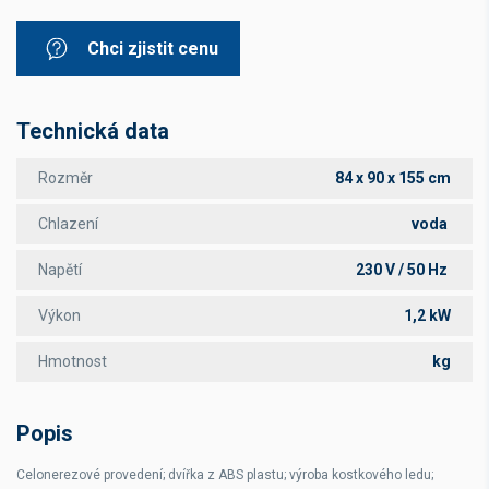
Chci zjistit cenu
Technická data
Rozměr
84 x 90 x 155 cm
Chlazení
voda
Napětí
230 V / 50 Hz
Výkon
1,2 kW
Hmotnost
kg
Popis
Celonerezové provedení; dvířka z ABS plastu; výroba kostkového ledu;