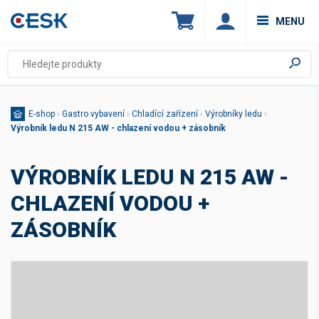
MENU
E-shop
›
Gastro vybavení
›
Chladící zařízení
›
Výrobníky ledu
›
Výrobník ledu N 215 AW - chlazení vodou + zásobník
VÝROBNÍK LEDU N 215 AW -
CHLAZENÍ VODOU +
ZÁSOBNÍK