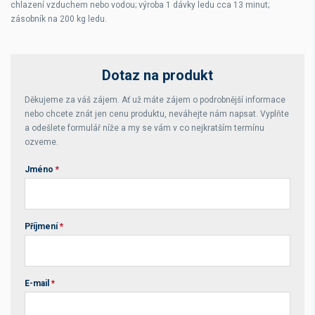
chlazení vzduchem nebo vodou; výroba 1 dávky ledu cca 13 minut;
zásobník na 200 kg ledu.
Dotaz na produkt
Děkujeme za váš zájem. Ať už máte zájem o podrobnější informace
nebo chcete znát jen cenu produktu, neváhejte nám napsat. Vyplňte
a odešlete formulář níže a my se vám v co nejkratším termínu
ozveme.
Jméno
*
Příjmení
*
E-mail
*