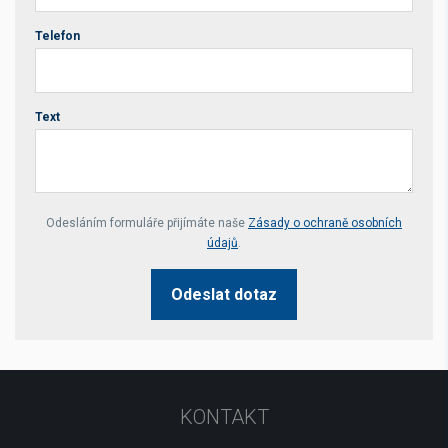
Telefon
Text
Your website *
Odesláním formuláře přijímáte naše
Zásady o ochraně osobních
údajů
.
Odeslat dotaz
KONTAKT