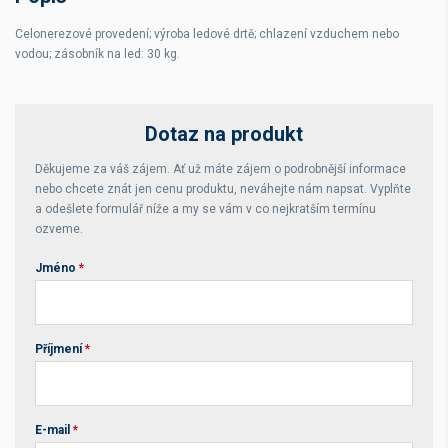
Celonerezové provedení; výroba ledové drtě; chlazení vzduchem nebo
vodou; zásobník na led: 30 kg.
Dotaz na produkt
Děkujeme za váš zájem. Ať už máte zájem o podrobnější informace
nebo chcete znát jen cenu produktu, neváhejte nám napsat. Vyplňte
a odešlete formulář níže a my se vám v co nejkratším termínu
ozveme.
Jméno
*
Příjmení
*
E-mail
*