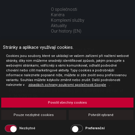
O společnosti
Kariéra
Komplexní služby
Aktuality
Our history (EN)
Stránky a aplikace využívají cookies.
UŽITEČNÉ ODKAZY
Cookies jsou soubory, které se ukládají ve vašem zařízení při načtení webové
stránky, díky nim můžeme snadněji identifikovat způsob, jakým pracujete s
Jak nakupovat
webovými stránkami, vstřícněji s vámi komunikovat, odhalit podvodné
Obchodní podmínky
chování nebo cílit marketingové aktivity. Typy cookies a podrobnější
GDPR - ochrana osobních údajů
informace naleznete popsané níže, můžete si zde zvolit svou preferovanou
Profil zadavatele
variantu. Souhlas můžete kdykoliv změnit nebo zrušit. Další podrobnosti
naleznete v
Sdělení před uzavřením kupní smlouvy pro spotřebitele
zásadách ochrany soukromí společnosti Google
.
Poučení o odstoupení od smlouvy pro spotřebitele dle nař. vl.
č. 363/2013 Sb.
Doprava
Povolit všechny cookies
Platba
Vrácení zboží
Pouze nezbytné cookies
Potvrdit vybrané
Povinná publicita
Nezbytné
Preferenční