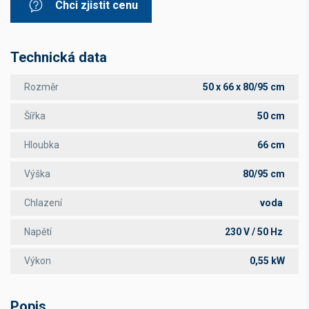
Chci zjistit cenu
Technická data
Rozměr
50 x 66 x 80/95 cm
Šířka
50 cm
Hloubka
66 cm
Výška
80/95 cm
Chlazení
voda
Napětí
230 V / 50 Hz
Výkon
0,55 kW
Popis