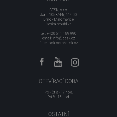
CESK, s.r.o.
Jarní 1058/44i, 614 00
Brno - Maloměřice
Česká republika
tel.: +420 511 189 990
email:
info@cesk.cz
facebook.com/cesk.cz
OTEVÍRACÍ DOBA
Po - Čt 8 - 17 hod.
Pá 8 - 15 hod.
OSTATNÍ