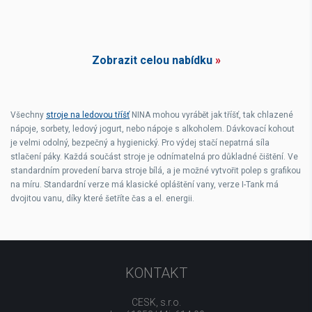
Zobrazit celou nabídku
»
Všechny
stroje na ledovou tříšť
NINA mohou vyrábět jak tříšť, tak chlazené
nápoje, sorbety, ledový jogurt, nebo nápoje s alkoholem. Dávkovací kohout
je velmi odolný, bezpečný a hygienický. Pro výdej stačí nepatrná síla
stlačení páky. Každá součást stroje je odnímatelná pro důkladné čištění. Ve
standardním provedení barva stroje bílá, a je možné vytvořit polep s grafikou
na míru. Standardní verze má klasické opláštění vany, verze I-Tank má
dvojitou vanu, díky které šetříte čas a el. energii.
KONTAKT
CESK, s.r.o.