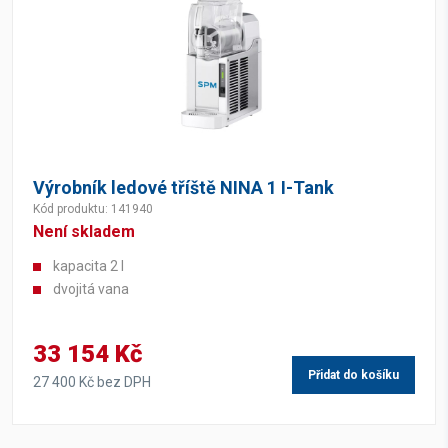
Výrobník ledové tříště NINA 1 I-Tank
Kód produktu: 141940
Není skladem
kapacita 2 l
dvojitá vana
33 154 Kč
Přidat do košíku
27 400 Kč bez DPH