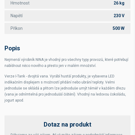
Hmotnost
26 kg
Napětí
230 V
Příkon
500 W
Popis
Nejmenší výrobník NINA je vhodný pro všechny typy provozů, které potřebují
nabídnout něco nového a přesto jen v malém množství.
Verze I-Tank - dvojitá vana. Vyrábí hustší produkty, je vybavena LED
indikačním displejem s možností přidání nebo ubrání teploty. Velmi
jednoduše se skládá a přitom lze jednoduše umýt téměř v každém dřezu
(vana je odnímtelná pro jednodušší čištění). Vhodný na ledovou čokoládu,
jogurt apod.
Dotaz na produkt