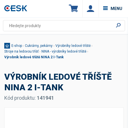
MENU
E-shop
›
Cukrárny, pekárny
›
Výrobníky ledové tříště
›
Stroje na ledovou tříšť
›
NINA - výrobníky ledové tříště
›
Výrobník ledové tříště NINA 2 I-Tank
VÝROBNÍK LEDOVÉ TŘÍŠTĚ
NINA 2 I-TANK
Kód produktu:
141941