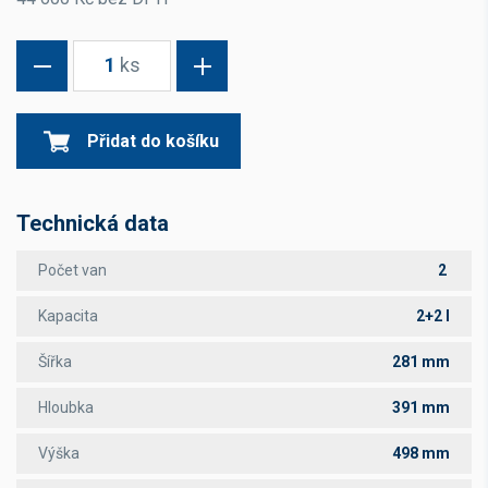
1
ks
Přidat do košíku
Technická data
Počet van
2
Kapacita
2+2 l
Šířka
281 mm
Hloubka
391 mm
Výška
498 mm