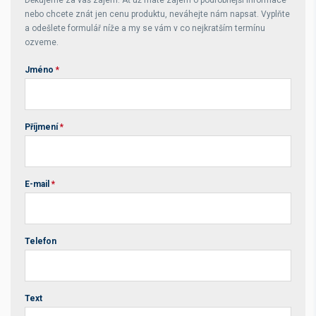
Děkujeme za váš zájem. Ať už máte zájem o podrobnější informace
nebo chcete znát jen cenu produktu, neváhejte nám napsat. Vyplňte
a odešlete formulář níže a my se vám v co nejkratším termínu
ozveme.
Jméno
*
Příjmení
*
E-mail
*
Telefon
Text