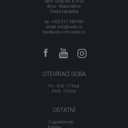
Jarní 1058/44i, 614 00
Brno - Maloměřice
Česká republika
tel.: +420 511 189 990
email:
info@cesk.cz
facebook.com/cesk.cz
OTEVÍRACÍ DOBA
Po - Čt 8 - 17 hod.
Pá 8 - 15 hod.
OSTATNÍ
O společnosti
Kariéra