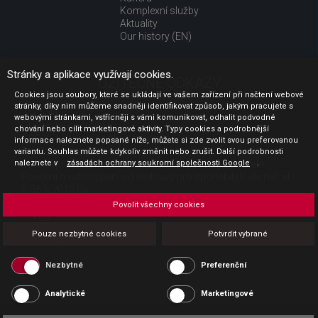
Komplexní služby
Aktuality
Our history (EN)
Stránky a aplikace využívají cookies.
UŽITEČNÉ ODKAZY
Cookies jsou soubory, které se ukládají ve vašem zařízení při načtení webové
stránky, díky nim můžeme snadněji identifikovat způsob, jakým pracujete s
Jak nakupovat
webovými stránkami, vstřícněji s vámi komunikovat, odhalit podvodné
Obchodní podmínky
chování nebo cílit marketingové aktivity. Typy cookies a podrobnější
GDPR - ochrana osobních údajů
informace naleznete popsané níže, můžete si zde zvolit svou preferovanou
Profil zadavatele
variantu. Souhlas můžete kdykoliv změnit nebo zrušit. Další podrobnosti
naleznete v
Sdělení před uzavřením kupní smlouvy pro spotřebitele
zásadách ochrany soukromí společnosti Google
.
Poučení o odstoupení od smlouvy pro spotřebitele dle nař. vl.
č. 363/2013 Sb.
Doprava
Povolit všechny cookies
Platba
Vrácení zboží
Pouze nezbytné cookies
Potvrdit vybrané
Povinná publicita
Nezbytné
Preferenční
Analytické
Marketingové