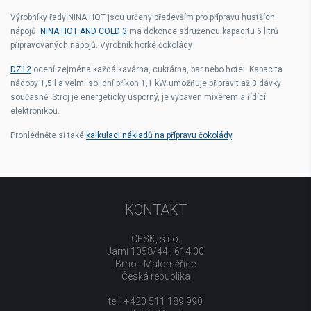
Výrobníky řady NINA HOT jsou určeny především pro přípravu hustších
nápojů.
NINA HOT AND COLD 3
má dokonce sdruženou kapacitu 6 litrů
připravovaných nápojů. Výrobník horké čokolády
DZ12
ocení zejména každá kavárna, cukrárna, bar nebo hotel. Kapacita
nádoby 1,5 l a velmi solidní příkon 1,1 kW umožňuje připravit až 3 dávky
současně. Stroj je energeticky úsporný, je vybaven mixérem a řídící
elektronikou.
Prohlédněte si také
kalkulaci nákladů na přípravu čokolády
.
KONTAKT
CESK, s.r.o.
Jarní 1058/44i, 614 00
Brno - Maloměřice
Česká republika
tel.: +420 511 189 990