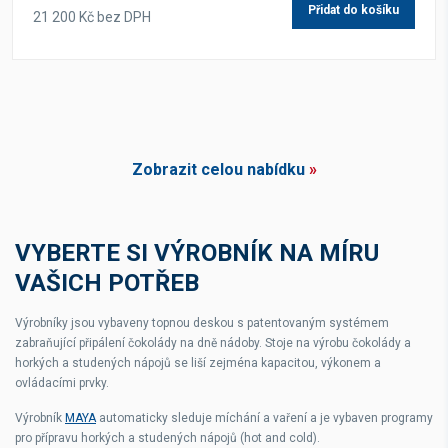
Přidat do košíku
21 200 Kč bez DPH
Zobrazit celou nabídku
»
VYBERTE SI VÝROBNÍK NA MÍRU
VAŠICH POTŘEB
Výrobníky jsou vybaveny topnou deskou s patentovaným systémem
zabraňující připálení čokolády na dně nádoby. Stoje na výrobu čokolády a
horkých a studených nápojů se liší zejména kapacitou, výkonem a
ovládacími prvky.
Výrobník
MAYA
automaticky sleduje míchání a vaření a je vybaven programy
pro přípravu horkých a studených nápojů (hot and cold).