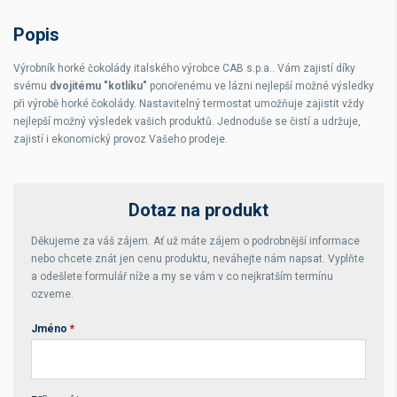
Popis
Výrobník horké čokolády italského výrobce CAB s.p.a.. Vám zajistí díky
svému
dvojitému "kotlíku"
ponořenému ve lázni nejlepší možné výsledky
při výrobě horké čokolády. Nastavitelný termostat umožňuje zajistit vždy
nejlepší možný výsledek vašich produktů. Jednoduše se čistí a udržuje,
zajistí i ekonomický provoz Vašeho prodeje.
Dotaz na produkt
Děkujeme za váš zájem. Ať už máte zájem o podrobnější informace
nebo chcete znát jen cenu produktu, neváhejte nám napsat. Vyplňte
a odešlete formulář níže a my se vám v co nejkratším termínu
ozveme.
Jméno
*