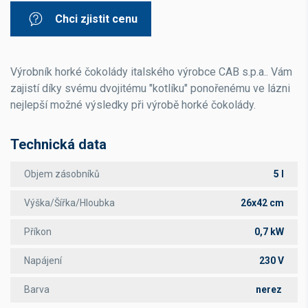
Chci zjistit cenu
Výrobník horké čokolády italského výrobce CAB s.p.a.. Vám
zajistí díky svému dvojitému "kotlíku" ponořenému ve lázni
nejlepší možné výsledky při výrobě horké čokolády.
Technická data
Objem zásobníků
5 l
Výška/Šířka/Hloubka
26x42 cm
Příkon
0,7 kW
Napájení
230 V
Barva
nerez